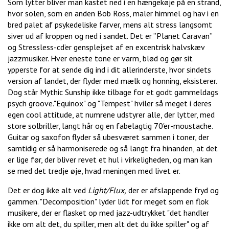
Som lytter bliver man kastet ned i en hængekøje på en strand,
hvor solen, som en anden Bob Ross, maler himmel og hav i en
bred palet af psykedeliske farver, mens alt stress langsomt
siver ud af kroppen og ned i sandet. Det er ”Planet Caravan”
og Stressless-cd’er gensplejset af en excentrisk halvskæv
jazzmusiker. Hver eneste tone er varm, blød og gør sit
ypperste for at sende dig ind i dit allerinderste, hvor sindets
version af landet, der flyder med mælk og honning, eksisterer.
Dog står Mythic Sunship ikke tilbage for et godt gammeldags
psych groove."Equinox" og "Tempest" hviler så meget i deres
egen cool attitude, at numrene udstyrer alle, der lytter, med
store solbriller, langt hår og en fabelagtig 70'er-moustache.
Guitar og saxofon flyder så ubesværet sammen i toner, der
samtidig er så harmoniserede og så langt fra hinanden, at det
er lige før, der bliver revet et hul i virkeligheden, og man kan
se med det tredje øje, hvad meningen med livet er.
Det er dog ikke alt ved
Light/Flux,
der er afslappende fryd og
gammen. "Decomposition" lyder lidt for meget som en flok
musikere, der er flasket op med jazz-udtrykket "det handler
ikke om alt det, du spiller, men alt det du ikke spiller" og af