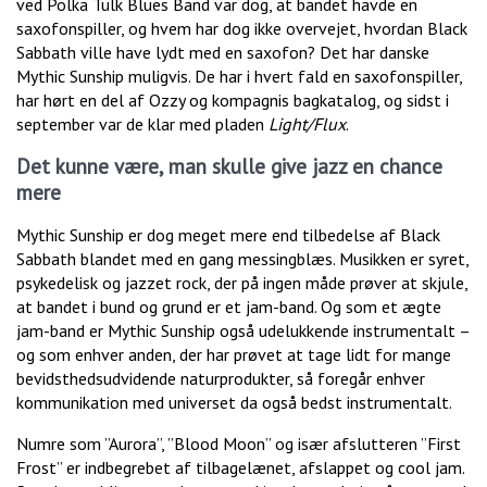
ved Polka Tulk Blues Band var dog, at bandet havde en
saxofonspiller, og hvem har dog ikke overvejet, hvordan Black
Sabbath ville have lydt med en saxofon? Det har danske
Mythic Sunship muligvis. De har i hvert fald en saxofonspiller,
har hørt en del af Ozzy og kompagnis bagkatalog, og sidst i
september var de klar med pladen
Light/Flux
.
Det kunne være, man skulle give jazz en chance
mere
Mythic Sunship er dog meget mere end tilbedelse af Black
Sabbath blandet med en gang messingblæs. Musikken er syret,
psykedelisk og jazzet rock, der på ingen måde prøver at skjule,
at bandet i bund og grund er et jam-band. Og som et ægte
jam-band er Mythic Sunship også udelukkende instrumentalt –
og som enhver anden, der har prøvet at tage lidt for mange
bevidsthedsudvidende naturprodukter, så foregår enhver
kommunikation med universet da også bedst instrumentalt.
Numre som ”Aurora”, ”Blood Moon” og især afslutteren ”First
Frost” er indbegrebet af tilbagelænet, afslappet og cool jam.