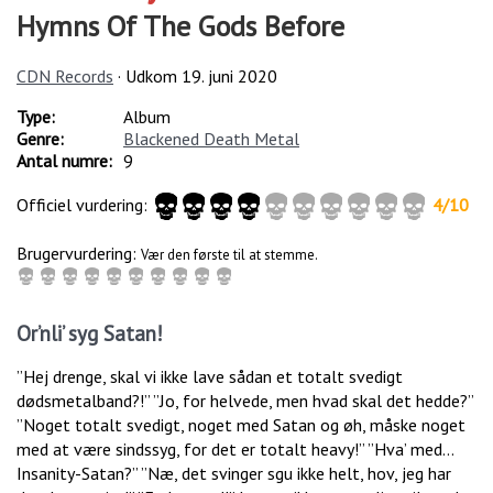
Hymns Of The Gods Before
CDN Records
· Udkom
19. juni 2020
Type:
Album
Genre:
Blackened Death Metal
Antal numre:
9
Officiel vurdering:
4
/
10
Brugervurdering:
Vær den første til at stemme.
Or’nli’ syg Satan!
”Hej drenge, skal vi ikke lave sådan et totalt svedigt
dødsmetalband?!” ”Jo, for helvede, men hvad skal det hedde?”
”Noget totalt svedigt, noget med Satan og øh, måske noget
med at være sindssyg, for det er totalt heavy!” ”Hva’ med…
Insanity-Satan?” ”Næ, det svinger sgu ikke helt, hov, jeg har