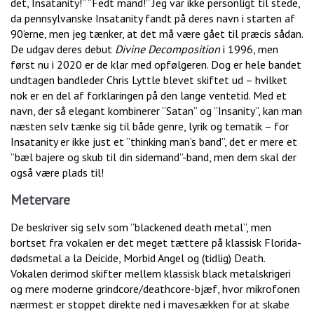
det, Insatanity!” ”Fedt mand!” Jeg var ikke personligt til stede,
da pennsylvanske Insatanity fandt på deres navn i starten af
90’erne, men jeg tænker, at det må være gået til præcis sådan.
De udgav deres debut
Divine Decomposition
i 1996, men
først nu i 2020 er de klar med opfølgeren. Dog er hele bandet
undtagen bandleder Chris Lyttle blevet skiftet ud – hvilket
nok er en del af forklaringen på den lange ventetid. Med et
navn, der så elegant kombinerer ”Satan” og ”Insanity”, kan man
næsten selv tænke sig til både genre, lyrik og tematik – for
Insatanity er ikke just et ”thinking man’s band”, det er mere et
”bæl bajere og skub til din sidemand”-band, men dem skal der
også være plads til!
Metervare
De beskriver sig selv som ”blackened death metal”, men
bortset fra vokalen er det meget tættere på klassisk Florida-
dødsmetal a la Deicide, Morbid Angel og (tidlig) Death.
Vokalen derimod skifter mellem klassisk black metalskrigeri
og mere moderne grindcore/deathcore-bjæf, hvor mikrofonen
nærmest er stoppet direkte ned i mavesækken for at skabe