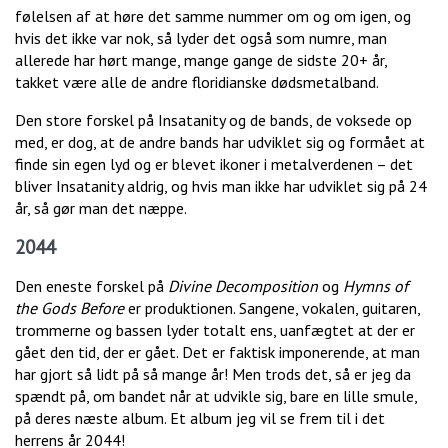
følelsen af at høre det samme nummer om og om igen, og
hvis det ikke var nok, så lyder det også som numre, man
allerede har hørt mange, mange gange de sidste 20+ år,
takket være alle de andre floridianske dødsmetalband.
Den store forskel på Insatanity og de bands, de voksede op
med, er dog, at de andre bands har udviklet sig og formået at
finde sin egen lyd og er blevet ikoner i metalverdenen – det
bliver Insatanity aldrig, og hvis man ikke har udviklet sig på 24
år, så gør man det næppe.
2044
Den eneste forskel på
Divine Decomposition
og
Hymns of
the Gods Before
er produktionen. Sangene, vokalen, guitaren,
trommerne og bassen lyder totalt ens, uanfægtet at der er
gået den tid, der er gået. Det er faktisk imponerende, at man
har gjort så lidt på så mange år! Men trods det, så er jeg da
spændt på, om bandet når at udvikle sig, bare en lille smule,
på deres næste album. Et album jeg vil se frem til i det
herrens år 2044!