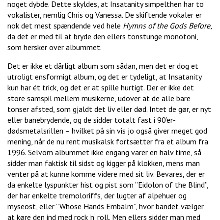
noget dybde. Dette skyldes, at Insatanity simpelthen har to
vokalister, nemlig Chris og Vanessa. De skiftende vokaler er
nok det mest spændende ved hele
Hymns of the Gods Before
,
da det er med til at bryde den ellers tonstunge monotoni,
som hersker over albummet.
Det er ikke et dårligt album som sådan, men det er dog et
utroligt ensformigt album, og det er tydeligt, at Insatanity
kun har ét trick, og det er at spille hurtigt. Der er ikke det
store samspil mellem musikerne, udover at de alle bare
tonser afsted, som gjaldt det liv eller død. Intet de gør, er nyt
eller banebrydende, og de sidder totalt fast i 90’er-
dødsmetalsrillen – hvilket på sin vis jo også giver meget god
mening, når de nu rent musikalsk fortsætter fra et album fra
1996. Selvom albummet ikke engang varer en halv time, så
sidder man faktisk til sidst og kigger på klokken, mens man
venter på at kunne komme videre med sit liv. Bevares, der er
da enkelte lyspunkter hist og pist som ”Eidolon of the Blind”,
der har enkelte tremoloriffs, der lugter af alpehuer og
myseost, eller ”Whose Hands Embalm”, hvor bandet vælger
at køre den ind med rock ’n’ roll. Men ellers sidder man med