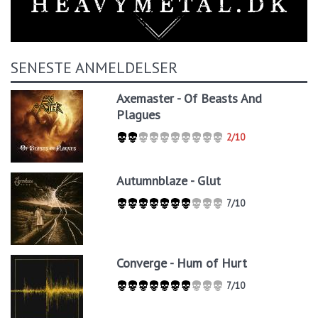
SENESTE ANMELDELSER
Axemaster - Of Beasts And
Plagues
2/10
Autumnblaze - Glut
7/10
Converge - Hum of Hurt
7/10