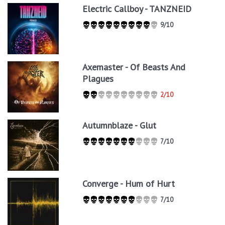
Electric Callboy - TANZNEID
9/10
Axemaster - Of Beasts And
Plagues
2/10
Autumnblaze - Glut
7/10
Converge - Hum of Hurt
7/10