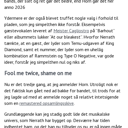
bands, der slet og ret gør det bedre, end Horn gør det her
anno 2026
Ydermere er der også blevet truffet nogle valg i forhold til
pladen, som jeg simpelthen ikke forstår. Eksempelvis
gæstevokalen leveret af
Meister Cagliostro
på ”Barhout”
eller albummets lukker “At our bleakest”. Hvorfor Nerrath
tænkte, at en gæst, der lyder som Temu-udgaven af King
Diamond, samt et nummer, der lyder som en uhellig
kombination af Rammstein og Type O Negative, var gode
ideer, forstår jeg simpelthen nul og niks af.
Fool me twice, shame on me
Nu er det tredje gang, at jeg anmelder Horn. Utroligt nok er
det faktisk kun gået ned ad bakke for bandet, til trods for at
jeg lagde ud med at anmelde noget så relativt intetsigende
som en
remastered opsamlingsskive
.
Grundlæggende kan jeg stadig godt lide det musikalske
univers, som Nerrath har bygget op. Desværre har tiden
indhentet ham, og det han nu tilbyder os nu, er på ingen måde