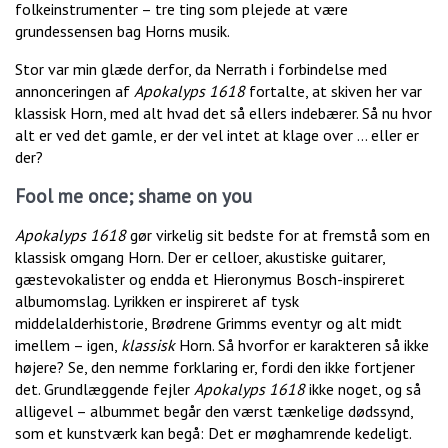
folkeinstrumenter – tre ting som plejede at være
grundessensen bag Horns musik.
Stor var min glæde derfor, da Nerrath i forbindelse med
annonceringen af
Apokalyps 1618
fortalte, at skiven her var
klassisk Horn, med alt hvad det så ellers indebærer. Så nu hvor
alt er ved det gamle, er der vel intet at klage over … eller er
der?
Fool me once; shame on you
Apokalyps 1618
gør virkelig sit bedste for at fremstå som en
klassisk omgang Horn. Der er celloer, akustiske guitarer,
gæstevokalister og endda et Hieronymus Bosch-inspireret
albumomslag. Lyrikken er inspireret af tysk
middelalderhistorie, Brødrene Grimms eventyr og alt midt
imellem – igen,
klassisk
Horn. Så hvorfor er karakteren så ikke
højere? Se, den nemme forklaring er, fordi den ikke fortjener
det. Grundlæggende fejler
Apokalyps 1618
ikke noget, og så
alligevel – albummet begår den værst tænkelige dødssynd,
som et kunstværk kan begå: Det er møghamrende kedeligt.