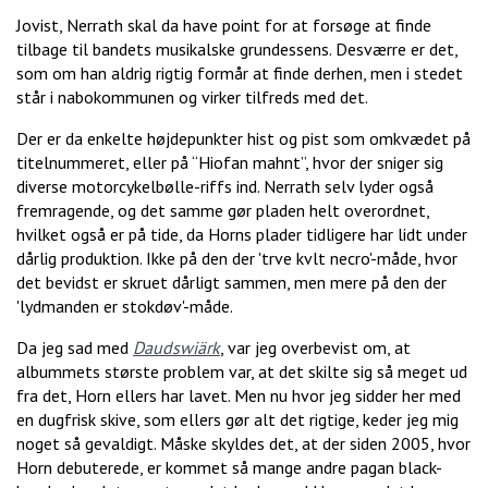
Jovist, Nerrath skal da have point for at forsøge at finde
tilbage til bandets musikalske grundessens. Desværre er det,
som om han aldrig rigtig formår at finde derhen, men i stedet
står i nabokommunen og virker tilfreds med det.
Der er da enkelte højdepunkter hist og pist som omkvædet på
titelnummeret, eller på “Hiofan mahnt”, hvor der sniger sig
diverse motorcykelbølle-riffs ind. Nerrath selv lyder også
fremragende, og det samme gør pladen helt overordnet,
hvilket også er på tide, da Horns plader tidligere har lidt under
dårlig produktion. Ikke på den der 'trve kvlt necro'-måde, hvor
det bevidst er skruet dårligt sammen, men mere på den der
'lydmanden er stokdøv'-måde.
Da jeg sad med
Daudswiärk
, var jeg overbevist om, at
albummets største problem var, at det skilte sig så meget ud
fra det, Horn ellers har lavet. Men nu hvor jeg sidder her med
en dugfrisk skive, som ellers gør alt det rigtige, keder jeg mig
noget så gevaldigt. Måske skyldes det, at der siden 2005, hvor
Horn debuterede, er kommet så mange andre pagan black-