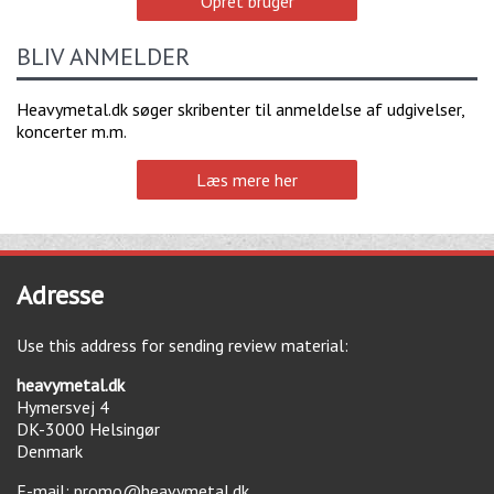
Opret bruger
BLIV ANMELDER
Heavymetal.dk søger skribenter til anmeldelse af udgivelser,
koncerter m.m.
Læs mere her
Adresse
Use this address for sending review material:
heavymetal.dk
Hymersvej 4
DK-3000
Helsingør
Denmark
E-mail:
promo@heavymetal.dk