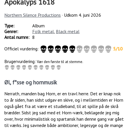
Apokalyps 1618
Northern Silence Productions
· Udkom
4. juni 2026
Type:
Album
Genrer:
Folk metal
,
Black metal
Antal numre:
8
Officiel vurdering:
5
/
10
Brugervurdering:
Vær den første til at stemme.
Øl, f*sse og hornmusik
Nerrath, manden bag Horn, er en travl herre. Det er knap nok
to år siden, han sidst udgav en skive, og i mellemtiden er Horn
også gået fra at være et studieband, til at spille på de skrå
brædder. Sidst jeg sad med et Horn-værk, beklagede jeg mig
over, hvor minimalistisk og spartansk han denne gang var gået
til værks. Jeg savnede både ambitioner, legesyge og de mange