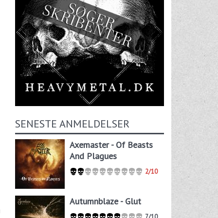
SENESTE ANMELDELSER
Axemaster - Of Beasts
And Plagues
2/10
Autumnblaze - Glut
g
7/10