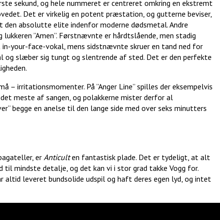
 første sekund, og hele nummeret er centreret omkring en ekstremt
edet. Det er virkelig en potent præstation, og gutterne beviser,
dt den absolutte elite indenfor moderne dødsmetal. Andre
og lukkeren ”Amen”. Førstnævnte er hårdtslående, men stadig
in-your-face-vokal, mens sidstnævnte skruer en tand ned for
 og slæber sig tungt og slentrende af sted. Det er den perfekte
ligheden.
 – irritationsmomenter. På ”Anger Line” spilles der eksempelvis
 det meste af sangen, og polakkerne mister derfor al
er” begge en anelse til den lange side med over seks minutters
 bagateller, er
Anticult
en fantastisk plade. Det er tydeligt, at alt
l mindste detalje, og det kan vi i stor grad takke Vogg for.
ar altid leveret bundsolide udspil og haft deres egen lyd, og intet