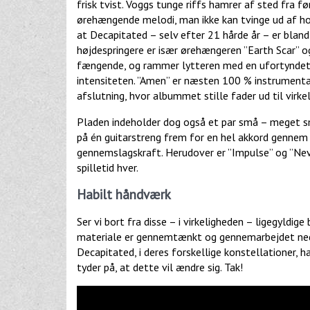
frisk tvist. Voggs tunge riffs hamrer af sted fra
ørehængende melodi, man ikke kan tvinge ud af hov
at Decapitated – selv efter 21 hårde år – er blan
højdespringere er især ørehængeren ”Earth Scar” 
fængende, og rammer lytteren med en ufortyndet 
intensiteten. ”Amen” er næsten 100 % instrumental
afslutning, hvor albummet stille fader ud til virke
Pladen indeholder dog også et par små – meget små
på én guitarstreng frem for en hel akkord gennem
gennemslagskraft. Herudover er ”Impulse” og ”Nev
spilletid hver.
Habilt håndværk
Ser vi bort fra disse – i virkeligheden – ligegyldige
materiale er gennemtænkt og gennemarbejdet ned ti
Decapitated, i deres forskellige konstellationer, h
tyder på, at dette vil ændre sig. Tak!