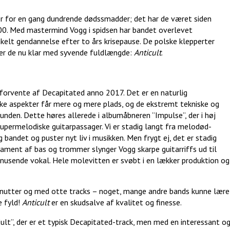
er for en gang dundrende dødssmadder; det har de været siden
000. Med mastermind Vogg i spidsen har bandet overlevet
enkelt gendannelse efter to års krisepause. De polske klepperter
 er de nu klar med syvende fuldlængde:
Anticult
.
forvente af Decapitated anno 2017. Det er en naturlig
ske aspekter får mere og mere plads, og de ekstremt tekniske og
den. Dette høres allerede i albumåbneren ”Impulse”, der i høj
permelodiske guitarpassager. Vi er stadig langt fra melodød-
bandet og puster nyt liv i musikken. Men frygt ej, det er stadig
ament af bas og trommer slynger Vogg skarpe guitarriffs ud til
nusende vokal. Hele molevitten er svøbt i en lækker produktion og
inutter og med otte tracks – noget, mange andre bands kunne lære
e fyld!
Anticult
er en skudsalve af kvalitet og finesse.
Cult”, der er et typisk Decapitated-track, men med en interessant o