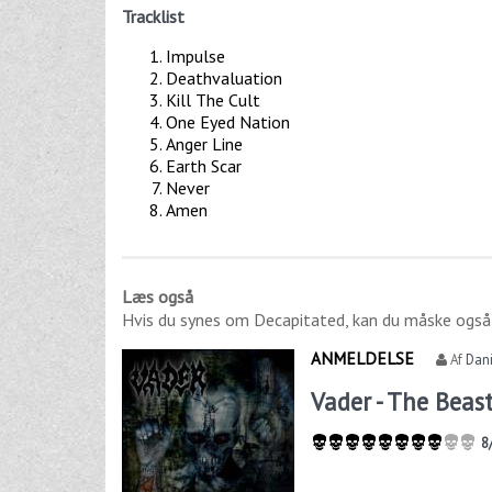
Tracklist
Impulse
Deathvaluation
Kill The Cult
One Eyed Nation
Anger Line
Earth Scar
Never
Amen
Læs også
Hvis du synes om
Decapitated
, kan du måske også
ANMELDELSE
Af
Dani
Vader - The Beas
8