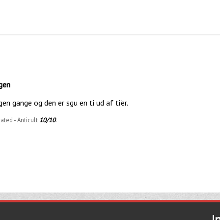
ogen
en gange og den er sgu en ti ud af ti'er.
ted - Anticult
10/10
.
I