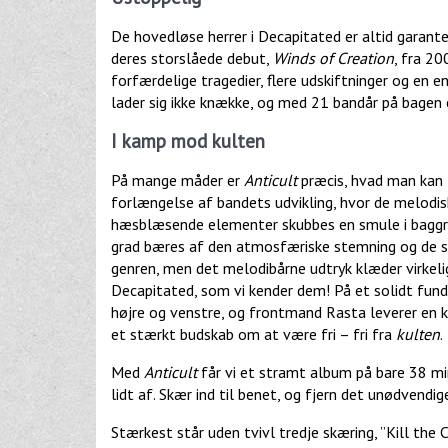
De hovedløse herrer i Decapitated er altid garant
deres storslåede debut,
Winds of Creation
, fra 2
forfærdelige tragedier, flere udskiftninger og en 
lader sig ikke knække, og med 21 bandår på bagen
I kamp mod kulten
På mange måder er
Anticult
præcis, hvad man kan 
forlængelse af bandets udvikling, hvor de melodi
hæsblæsende elementer skubbes en smule i baggrun
grad bæres af den atmosfæriske stemning og de su
genren, men det melodibårne udtryk klæder virkelig 
Decapitated, som vi kender dem! På et solidt fund
højre og venstre, og frontmand Rasta leverer en k
et stærkt budskab om at være fri – fri fra
kulten
.
Med
Anticult
får vi et stramt album på bare 38 m
lidt af. Skær ind til benet, og fjern det unødvendig
Stærkest står uden tvivl tredje skæring, ”Kill the 