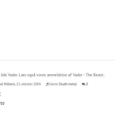
 lide
Vader
. Læs også vores anmeldelse af
Vader - The Beast
:
el Wilkens
,
15. oktober 2004
Genre:
Death metal
0
t
/10