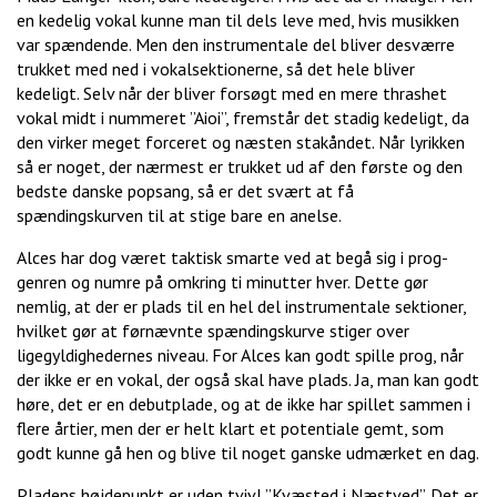
en kedelig vokal kunne man til dels leve med, hvis musikken
var spændende. Men den instrumentale del bliver desværre
trukket med ned i vokalsektionerne, så det hele bliver
kedeligt. Selv når der bliver forsøgt med en mere thrashet
vokal midt i nummeret ”Aioi”, fremstår det stadig kedeligt, da
den virker meget forceret og næsten stakåndet. Når lyrikken
så er noget, der nærmest er trukket ud af den første og den
bedste danske popsang, så er det svært at få
spændingskurven til at stige bare en anelse.
Alces har dog været taktisk smarte ved at begå sig i prog-
genren og numre på omkring ti minutter hver. Dette gør
nemlig, at der er plads til en hel del instrumentale sektioner,
hvilket gør at førnævnte spændingskurve stiger over
ligegyldighedernes niveau. For Alces kan godt spille prog, når
der ikke er en vokal, der også skal have plads. Ja, man kan godt
høre, det er en debutplade, og at de ikke har spillet sammen i
flere årtier, men der er helt klart et potentiale gemt, som
godt kunne gå hen og blive til noget ganske udmærket en dag.
Pladens højdepunkt er uden tvivl ”Kvæsted i Næstved”. Det er