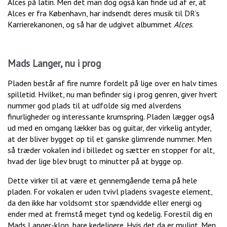
Alces på latin. Men det man dog også kan finde ud af er, at
Alces er fra København, har indsendt deres musik til DR’s
Karrierekanonen, og så har de udgivet albummet
Alces
.
Mads Langer, nu i prog
Pladen består af fire numre fordelt på lige over en halv times
spilletid. Hvilket, nu man befinder sig i prog genren, giver hvert
nummer god plads til at udfolde sig med alverdens
finurligheder og interessante krumspring. Pladen lægger også
ud med en omgang lækker bas og guitar, der virkelig antyder,
at der bliver bygget op til et ganske glimrende nummer. Men
så træder vokalen ind i billedet og sætter en stopper for alt,
hvad der lige blev brugt to minutter på at bygge op.
Dette virker til at være et gennemgående tema på hele
pladen. For vokalen er uden tvivl pladens svageste element,
da den ikke har voldsomt stor spændvidde eller energi og
ender med at fremstå meget tynd og kedelig. Forestil dig en
Mads Langer-klon, bare kedeligere. Hvis det da er muligt. Men