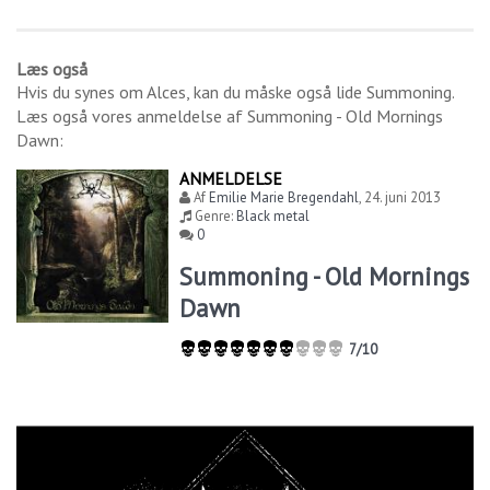
Læs også
Hvis du synes om
Alces
, kan du måske også lide
Summoning
.
Læs også vores anmeldelse af
Summoning - Old Mornings
Dawn
:
ANMELDELSE
Af
Emilie Marie Bregendahl
,
24. juni 2013
Genre:
Black metal
0
Summoning - Old Mornings
Dawn
7/10