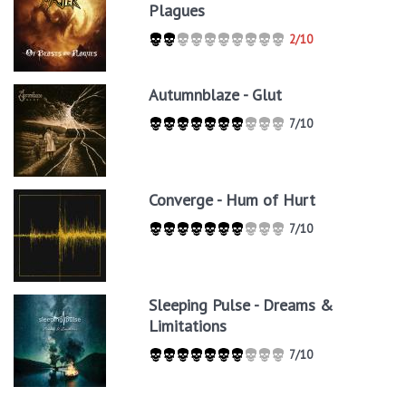
Plagues
2/10
Autumnblaze - Glut
7/10
Converge - Hum of Hurt
7/10
Sleeping Pulse - Dreams &
Limitations
7/10