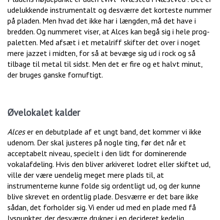
udelukkende instrumentalt og desværre det korteste nummer
på pladen. Men hvad det ikke har i længden, må det have i
bredden. Og nummeret viser, at Alces kan begå sig i hele prog-
paletten. Med afsæt i et metalriff skifter det over i noget
mere jazzet i midten, for så at bevæge sig ud i rock og så
tilbage til metal til sidst. Men det er fire og et halvt minut,
der bruges ganske fornuftigt.
Øvelokalet kalder
Alces
er en debutplade af et ungt band, det kommer vi ikke
udenom. Der skal justeres på nogle ting, før det når et
acceptabelt niveau, specielt i den lidt for dominerende
vokalafdeling. Hvis den bliver arkiveret lodret eller skiftet ud,
ville der være uendelig meget mere plads til, at
instrumenterne kunne folde sig ordentligt ud, og der kunne
blive skrevet en ordentlig plade. Desværre er det bare ikke
sådan, det forholder sig. Vi ender ud med en plade med få
lyspunkter, der desværre drukner i en decideret kedelig