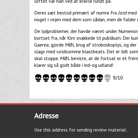
loftet var han ved at kravle rundt på.
Deres sæt bestod primært af numre fra
Jord
med u
noget i vejen med dem som sådan, men de falder n
De lydproblemer, der havde været under Numenorea
bortset fra, når Kim snakkede til publikum. Der 
Gaerea, gjorde MØL brug af stroboskoplys, og der
slags med voldsomme blastbeats. Det er lidt som 
skal stoppe. MØL beviste, at de fortsat er et fremr
klarer sig så godt både i ind-og udland!
9/10
Adresse
Use this address for sending review material: