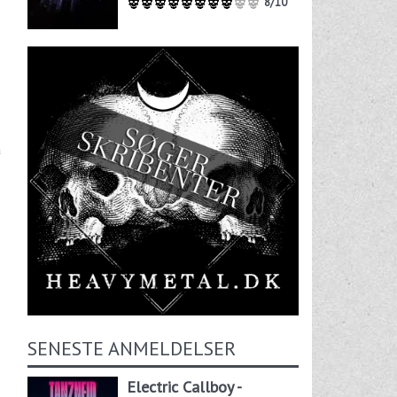
8/10
å
SENESTE ANMELDELSER
Electric Callboy -