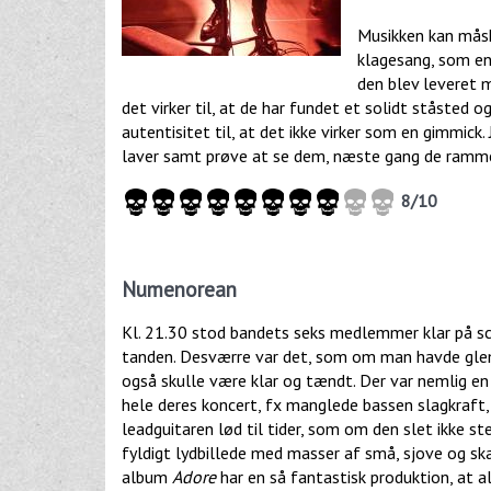
Musikken kan mås
klagesang, som en 
den blev leveret 
det virker til, at de har fundet et solidt ståsted 
autentisitet til, at det ikke virker som en gimmick.
laver samt prøve at se dem, næste gang de rammer
8/10
Numenorean
Kl. 21.30 stod bandets seks medlemmer klar på s
tanden. Desværre var det, som om man havde gle
også skulle være klar og tændt. Der var nemlig e
hele deres koncert, fx manglede bassen slagkraft, 
leadguitaren lød til tider, som om den slet ikke 
fyldigt lydbillede med masser af små, sjove og s
album
Adore
har en så fantastisk produktion, at a