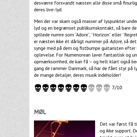
desværre forsvandt næsten alle disse små finurligh
deres live-lyd.
Men der var skam også masser af lyspunkter under
lyd og en begrænset publikumskontakt, så bare de
spillede numre som ”Adore”, ”Horizon” eller ”Regret
er næsten ikke ét dårligt nummer på
Adore
, så de
synge med på dem og fistbumpe guitaristen efter k
oplevelse. For Numenorean laver fantastisk og uni
opmærksomhed, de kan få – og helt klart også bed
gang de rammer Danmark, så har de fået styr på ly
de mange detaljer, deres musik indeholder!
7/10
MØL
Det var først få t
og ikke support. 