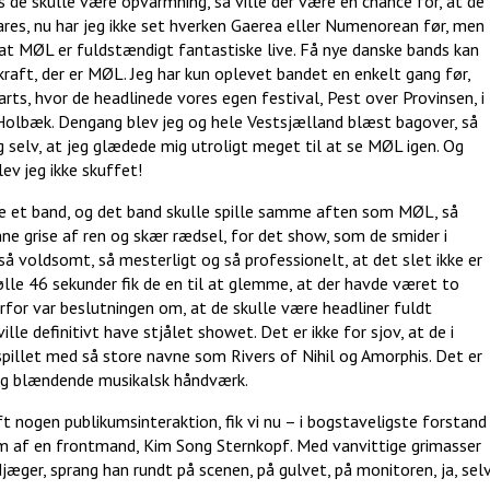
s de skulle være opvarmning, så ville der være en chance for, at de
ares, nu har jeg ikke set hverken Gaerea eller Numenorean før, men
 at MØL er fuldstændigt fantastiske live. Få nye danske bands kan
raft, der er MØL. Jeg har kun oplevet bandet en enkelt gang før,
arts, hvor de headlinede vores egen festival, Pest over Provinsen, i
olbæk. Dengang blev jeg og hele Vestsjælland blæst bagover, så
ig selv, at jeg glædede mig utroligt meget til at se MØL igen. Og
lev jeg ikke skuffet!
de et band, og det band skulle spille samme aften som MØL, så
ønne grise af ren og skær rædsel, for det show, som de smider i
så voldsomt, så mesterligt og så professionelt, at det slet ikke er
sølle 46 sekunder fik de en til at glemme, at der havde været to
rfor var beslutningen om, at de skulle være headliner fuldt
ville definitivt have stjålet showet. Det er ikke for sjov, at de i
spillet med så store navne som Rivers of Nihil og Amorphis. Det er
e og blændende musikalsk håndværk.
ft nogen publikumsinteraktion, fik vi nu – i bogstaveligste forstand
øm af en frontmand, Kim Song Sternkopf. Med vanvittige grimasser
ger, sprang han rundt på scenen, på gulvet, på monitoren, ja, sel