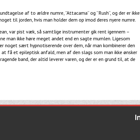
ndtagelse af to ældre numre, ”Attacama” og ”Rush”, og der er ikke
oget til jorden, hvis man holder dem op imod deres nyere numre.
n, var pist væk, så samtlige instrumenter gik rent igennem –
kunne man ikke høre meget andet end en sagte mumlen. Ligesom
 er noget sært hypnotiserende over dem, når man kombinerer den
at få et epileptisk anfald, men af den slags som man ikke ønsker
agende band, der altid leverer varen, og der er en grund til, at de
I