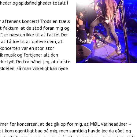
eder og spidsfindigheder totalt i
 aftenens koncert! Trods en træls
t faktum, at de stod foran mig og
”, er næsten ikke til at fatte! Der
t at få lov til at opleve dem, at
oncerten var en stor, stor
k musik og fortjener alt den
re lyd! Derfor håber jeg, at næste
ddelen, så man virkeligt kan nyde
imer før koncerten, at det gik op for mig, at MØL var headliner –
Det kom egentligt bag på mig, men samtidig havde jeg da gået og