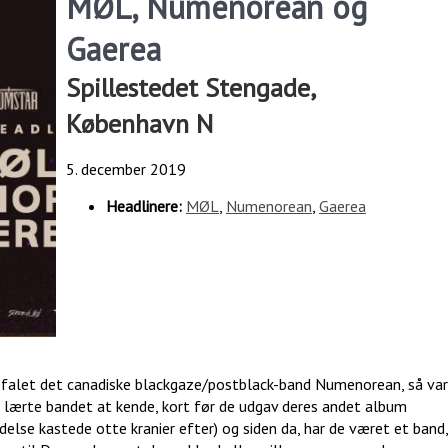
MØL, Numenorean og
Gaerea
Spillestedet Stengade,
København N
5. december 2019
Headlinere:
MØL
,
Numenorean
,
Gaerea
befalet det canadiske blackgaze/postblack-band Numenorean, så var
g lærte bandet at kende, kort før de udgav deres andet album
ndelse kastede otte kranier efter) og siden da, har de været et band,