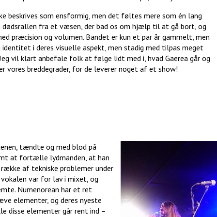
ke beskrives som ensformig, men det føltes mere som én lang
dødsrallen fra et væsen, der bad os om hjælp til at gå bort, og
med præcision og volumen. Bandet er kun et par år gammelt, men
og identitet i deres visuelle aspekt, men stadig med tilpas meget
 Jeg vil klart anbefale folk at følge lidt med i, hvad Gaerea går og
 vores breddegrader, for de leverer noget af et show!
cenen, tændte og med blod på
mt at fortælle lydmanden, at han
n række af tekniske problemer under
vokalen var for lav i mixet, og
stemte. Numenorean har et ret
kæve elementer, og deres nyeste
lle disse elementer går rent ind –