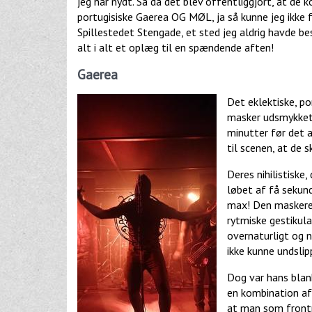
jeg har nydt. Så da det blev offentliggjort, at d
portugisiske Gaerea OG MØL, ja så kunne jeg ikke f
Spillestedet Stengade, et sted jeg aldrig havde bes
alt i alt et oplæg til en spændende aften!
Gaerea
Det eklektiske, po
masker udsmykket 
minutter før det a
til scenen, at de s
Deres nihilistiske
løbet af få sekund
max! Den maskered
rytmiske gestikul
overnaturligt og 
ikke kunne undslip
Dog var hans blan
en kombination af
at man som frontm