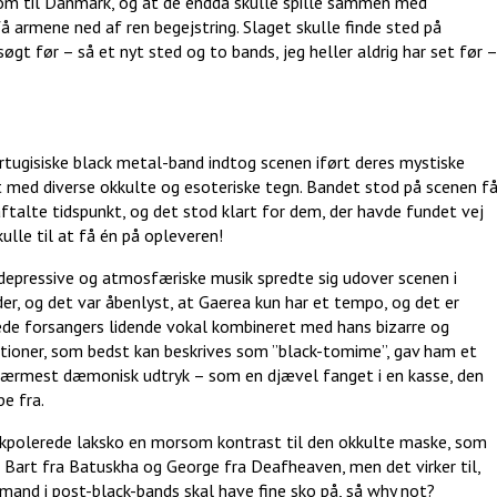
e kom til Danmark, og at de endda skulle spille sammen med
å armene ned af ren begejstring. Slaget skulle finde sted på
øgt før – så et nyt sted og to bands, jeg heller aldrig har set før –
rtugisiske black metal-band indtog scenen iført deres mystiske
med diverse okkulte og esoteriske tegn. Bandet stod på scenen f
ftalte tidspunkt, og det stod klart for dem, der havde fundet vej
kulle til at få én på opleveren!
, depressive og atmosfæriske musik spredte sig udover scenen i
er, og det var åbenlyst, at Gaerea kun har et tempo, og det er
e forsangers lidende vokal kombineret med hans bizarre og
ationer, som bedst kan beskrives som ”black-tomime”, gav ham et
nærmest dæmonisk udtryk – som en djævel fanget i en kasse, den
pe fra.
kpolerede laksko en morsom kontrast til den okkulte maske, som
 Bart fra Batuskha og George fra Deafheaven, men det virker til,
and i post-black-bands skal have fine sko på, så why not?