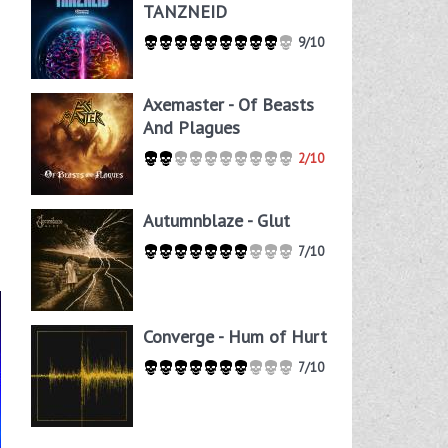
TANZNEID
9/10
Axemaster - Of Beasts
And Plagues
2/10
Autumnblaze - Glut
7/10
Converge - Hum of Hurt
7/10