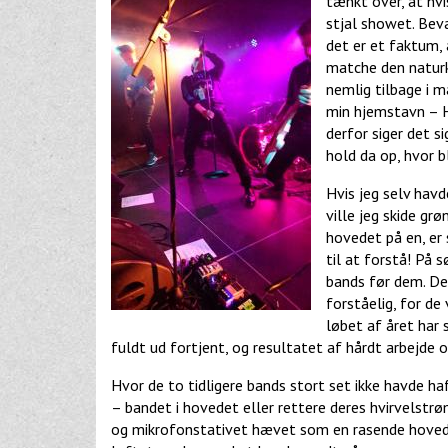
tænkt over, at hvi
stjal showet. Bev
det er et faktum,
matche den naturk
nemlig tilbage i m
min hjemstavn – H
derfor siger det s
hold da op, hvor b
Hvis jeg selv hav
ville jeg skide gr
hovedet på en, er 
til at forstå! På 
bands før dem. De
forståelig, for de 
løbet af året har 
fuldt ud fortjent, og resultatet af hårdt arbejd
Hvor de to tidligere bands stort set ikke havde ha
– bandet i hovedet eller rettere deres hvirvelstr
og mikrofonstativet hævet som en rasende hovedjæ