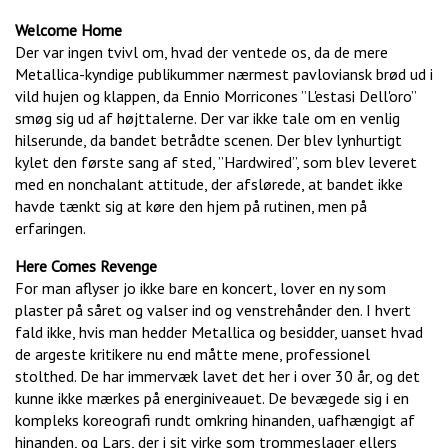
Welcome Home
Der var ingen tvivl om, hvad der ventede os, da de mere
Metallica-kyndige publikummer nærmest pavloviansk brød ud i
vild hujen og klappen, da Ennio Morricones ”L'estasi Dell'oro”
smøg sig ud af højttalerne. Der var ikke tale om en venlig
hilserunde, da bandet betrådte scenen. Der blev lynhurtigt
kylet den første sang af sted, ”Hardwired”, som blev leveret
med en nonchalant attitude, der afslørede, at bandet ikke
havde tænkt sig at køre den hjem på rutinen, men på
erfaringen.
Here Comes Revenge
For man aflyser jo ikke bare en koncert, lover en ny som
plaster på såret og valser ind og venstrehånder den. I hvert
fald ikke, hvis man hedder Metallica og besidder, uanset hvad
de argeste kritikere nu end måtte mene, professionel
stolthed. De har immervæk lavet det her i over 30 år, og det
kunne ikke mærkes på energiniveauet. De bevægede sig i en
kompleks koreografi rundt omkring hinanden, uafhængigt af
hinanden, og Lars, der i sit virke som trommeslager ellers