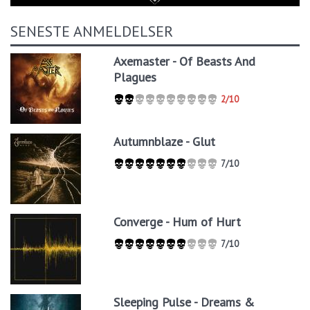
SENESTE ANMELDELSER
Axemaster - Of Beasts And
Plagues
2/10
Autumnblaze - Glut
7/10
Converge - Hum of Hurt
7/10
Sleeping Pulse - Dreams &