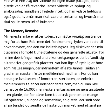
Fire With Fire”. Og det virkede på ingen måde påtaget, deres
glæde ved at få revanche. James virkede veloplagt og
snakkesalig; mundtøjet fejlede intet, og han vidste heldigvis
også godt, hvornår man skal være entertainer, og hvornår man
skal spille røven ud af bukserne.
The Memory Remains
Min eneste anke er atter lyden. Jeg måtte
virkelig
anstrenge
mig for at høre Rob, men det forekom mig, lyden var bedre til
hovednavnet, end den var indledningsvis. Jeg tilskriver det min
placering i forhold til højttalerne og den generelle akustik, for
i mine debriefinger med andre koncertgængere, der befandt sig
alternativt geografisk placeret, var han lige så tydelig at høre
som fællessangen, der indimellem afløste James i sådan en
grad, man næsten følte medlidenhed med ham. For du kan
benægte kvaliteten af koncerten, sætlisten, de enkelte
medlemmers talenter indenfor deres felt, men du kan ikke
benægte de 16.000 menneskers entusiasme og gensynsglæde
– en glæde, der for alvor kom til udtryk gennem de mange
luftguitarsoli, sungne og somatiske, en glæde, der smittede
af på bandet og sendte de fleste ud i mørket med et smil på