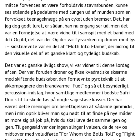
måtte forventes at være forholdsvis stavnsbunden, kunne
ses stående på pedalerne med tungen ud af munden som en
forvokset teenageknægt på en cykel uden bremser. Det, har
jeg dog godt luret, er sådan, han nu engang ser ud, men det
var en fornøjelse at være vidne til i samspil med et band med
ild i. Og ild, det var der. Og der var fyrværkeri og droner med lys
i – sidstnævnte var en del af ”Moth Into Flame”, der bidrog til
den visuelle del af et ganske klart og tydeligt budskab.
Det var et ganske livligt show, vi var vidner til denne lørdag
aften. Der var, foruden droner og fikse kvadratiske skærme
med skiftende budskaber, den førnævnte pyroteknik til at
akkompagnere den brandvarme ”Fuel” og så et besynderligt
percussion-indslag, hvor samtlige medlemmer i bedste Safri
Duo-stil tæskede løs på nogle sagesløse kasser. Der har
været delte meninger om berettigelsen af sådanne gimmicks,
men i min optik bliver man sgu nødt til at finde på nye måder
at more sig på job på, hvis du skal lave det samme igen og
igen. Til gengæld var der ingen slinger i valsen, da de rev os
midtover med veludførte ”For Whom the Bells Toll” og ”Fight