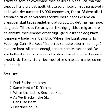
startede som et coverband med fokus på Metallica, må man
sige, de har gjort det godt. At stå på en scene midt på gulvet i
et lokale, der rummer 16.000 mennesker, for at få dem alle i
stemning til ét af verdens største metalbands er ikke en
tjans, der skal tages andet end alvorligt. Og det må man sige,
de gjorde. Til trods for at lyden ikke rigtig tillod mig at høre
de enkelte medlemmer ordentligt, gik budskabet dog klart
igennem – både i kraft af bl.a. ”When The Light Begins To
Fade” og ”Can’t Be Beat” fra deres seneste album, men også
qua den kontrollerede energi, bandet samlet set besad. De
kan heller ikke rigtig klandres for den indimellem tvivlsomme
akustik; derfor kvitterer jeg med otte smilende kranier og en
gul post-it....
Sætliste
Dark Stains on Ivory
Same Kind of Different
When the Lights Begin to Fade
As We Blacken the Sky
Can't Be Beat
Destined to Fail