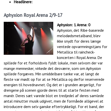
Headlinere:
Aphyxion Royal Arena 2/9-17
Aphyxion: 1 Arena: 0
Aphyxion, det Ribe-baserede
melodødsmetalband, blev
ikke snydt for deres længe
ventede opvarmningstjans for
Metallica til raincheck-
koncerten i Royal Arena. De
spillede for et forholdsvis fyldt lokale, men selvom der var
mange mennesker, virkede det desværre, som om Aphyxion
spillede forgæves. Min umiddelbare tanke var, at langt de
fleste var mødt op for at se Metallica og derfor reserverede
energien til hovednavnet. Og det er i grunden ærgerligt, for
drengene på scenen gjorde deres til at starte festen med
manér. Deres sæt varede blot en tredjedel af deres samlede
antal minutter musik udgivet, men de formåede alligevel at
introducere dem selv ganske eftertrykkeligt. For et band, der