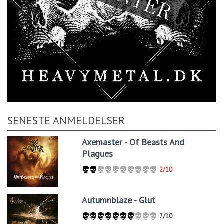
SENESTE ANMELDELSER
Axemaster - Of Beasts And
Plagues
2/10
Autumnblaze - Glut
7/10