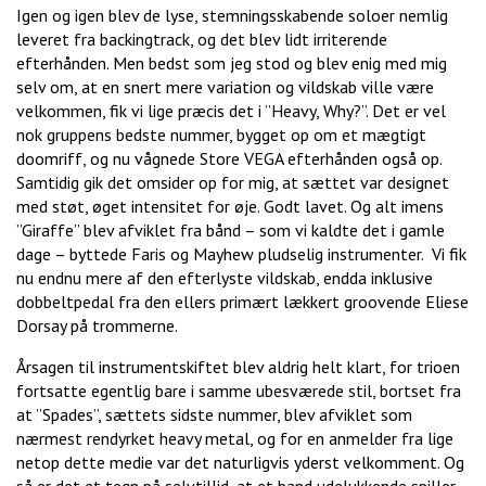
Igen og igen blev de lyse, stemningsskabende soloer nemlig
leveret fra backingtrack, og det blev lidt irriterende
efterhånden. Men bedst som jeg stod og blev enig med mig
selv om, at en snert mere variation og vildskab ville være
velkommen, fik vi lige præcis det i ”Heavy, Why?”. Det er vel
nok gruppens bedste nummer, bygget op om et mægtigt
doomriff, og nu vågnede Store VEGA efterhånden også op.
Samtidig gik det omsider op for mig, at sættet var designet
med støt, øget intensitet for øje. Godt lavet. Og alt imens
”Giraffe” blev afviklet fra bånd – som vi kaldte det i gamle
dage – byttede Faris og Mayhew pludselig instrumenter. Vi fik
nu endnu mere af den efterlyste vildskab, endda inklusive
dobbeltpedal fra den ellers primært lækkert groovende Eliese
Dorsay på trommerne.
Årsagen til instrumentskiftet blev aldrig helt klart, for trioen
fortsatte egentlig bare i samme ubesværede stil, bortset fra
at ”Spades”, sættets sidste nummer, blev afviklet som
nærmest rendyrket heavy metal, og for en anmelder fra lige
netop dette medie var det naturligvis yderst velkomment. Og
så er det et tegn på selvtillid, at et band udelukkende spiller