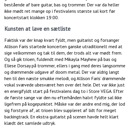
bestående af bare guitar, bas og trommer. Der var da heller
ikke mødt ret mange op i festivalens største sal kort før
koncertstart klokken 19:00.
Kunsten at lave en sætliste
Faktisk var der knap kvart fyldt, men guitarist og forsanger
Allison Faris startede koncerten ganske utraditionelt med at
sige velkommen og tak til dem, der trods alt var mødt frem.
Og så gik trioen, fuldendt med Mikayla Mayhew på bas og
Eliese Dorsay på trommer, ellers i gang med deres langsomme
og drømmende udgave af doom metal. Der var aldrig langt
hen til den næste smukke melodi, og Allison Faris’ drømmende
vokal svævede ubesværet hen over det hele. Det var ikke just
en energifyldt start på festivalens dag to i Store VEGA. Efter
de første sange var den nu efterhånden halvt fyldte sal ikke
ligefrem på kogepunktet. Måske var der andre end mig, der lod
sig forstyrre af, at trioen blev suppleret af lidt for meget
backingtrack. En ekstra guitarist på scenen havde helt klart
klædt det samlede udtryk.