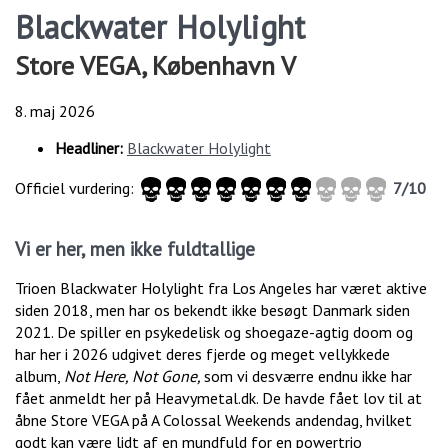
Blackwater Holylight
Store VEGA, København V
8. maj 2026
Headliner:
Blackwater Holylight
Officiel vurdering:
7/10
Vi er her, men ikke fuldtallige
Trioen Blackwater Holylight fra Los Angeles har været aktive
siden 2018, men har os bekendt ikke besøgt Danmark siden
2021. De spiller en psykedelisk og shoegaze-agtig doom og
har her i 2026 udgivet deres fjerde og meget vellykkede
album,
Not Here, Not Gone,
som vi desværre
endnu ikke har
fået anmeldt her på Heavymetal.dk. De havde fået lov til at
åbne Store VEGA på A Colossal Weekends andendag, hvilket
godt kan være lidt af en mundfuld for en powertrio