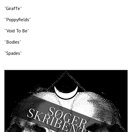
”Giraffe”
“Poppyfields”
“Void To Be”
”Bodies”
”Spades”