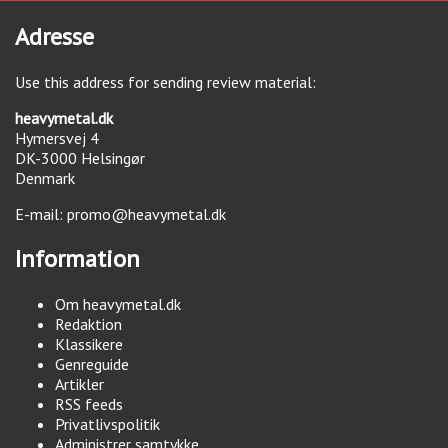
Adresse
Use this address for sending review material:
heavymetal.dk
Hymersvej 4
DK-3000
Helsingør
Denmark
E-mail:
promo@heavymetal.dk
Information
Om heavymetal.dk
Redaktion
Klassikere
Genreguide
Artikler
RSS feeds
Privatlivspolitik
Administrer samtykke