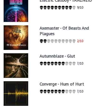
Electric Callboy - TANZNEID
9/10
Axemaster - Of Beasts And
Plagues
2/10
Autumnblaze - Glut
7/10
Converge - Hum of Hurt
7/10