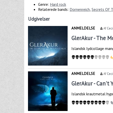
Genre:
Hard rock
Relaterede bands:
Dornenreich
,
Secrets Of 
Udgivelser
ANMELDELSE
Af
Ceci
GlerAkur - The 
Islandsk lydcollage ma
6
ANMELDELSE
Af
Ceci
GlerAkur - Can't 
Islandsk krautmetal hyp
9