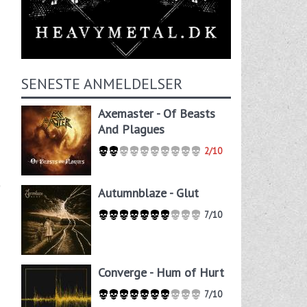
SENESTE ANMELDELSER
Axemaster - Of Beasts
And Plagues
2/10
Autumnblaze - Glut
7/10
Converge - Hum of Hurt
7/10