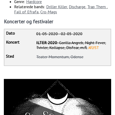
Genre:
Hardcore
Relaterede bands:
Driller Killer
,
Discharge
,
Trap Them
,
Fall of Efrafa
,
Cro-Mags
Koncerter og festivaler
01-05-2020
-
02-05-2020
ILTER 2020
: Gorilla Angreb, Night Fever,
Tvivler, Kollapse, Disfear, m.fl.
AFLYST
Teater Momentum, Odense