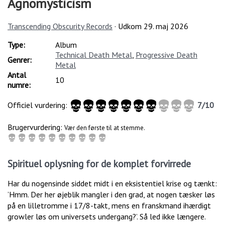
Agnomysticism
Transcending Obscurity Records
· Udkom
29. maj 2026
Type:
Album
Technical Death Metal
,
Progressive Death
Genrer:
Metal
Antal
10
numre:
Officiel vurdering:
7
/
10
Brugervurdering:
Vær den første til at stemme.
Spirituel oplysning for de komplet forvirrede
Har du nogensinde siddet midt i en eksistentiel krise og tænkt:
’Hmm. Der her øjeblik mangler i den grad, at nogen tæsker løs
på en lilletromme i 17/8-takt, mens en franskmand ihærdigt
growler løs om universets undergang?’. Så led ikke længere.