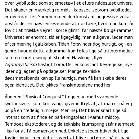
over lydbilledet som stjernestøv i et ellers nådesløst univers.
Det skaber en mærkelig ro midt i kaosset, selvom lydbilledet
er overmættet. Sammen med den konstant aggressive vokal
opstår der en næsten kvælende atmosfære, hvor man kun får
lov til at trække vejret i korte glimt, før næste bølge rammer.
Universet er enormt, tid er ligegyldig, men alligevel leder man
efter mening i galskaben. Tiden forsvinder dog hurtigt, og i en
genre, hvor enkelte albummer kan føles lige så utilnærmelige
som en forelæsning af Stephen Hawkings, flyver
Agnomysticism
hastigt forbi. Der er konstant bevægelse, nye
ideer og jagten på opdagelser. Mange tekniske
dødsmetalbands kan spille hurtigt, men få kan skabe deres
egen identitet. Det lykkes franskmændene med her.
Åbneren ”Physical Conquest” lægger ud med svævende
synthesizers, som kortvarigt giver indtryk af, at man er på vej
ud på en fredelig rumrejse. Men nej. Det bliver snart lige så
intenst som at finde en parkeringsplads i Aarhus midtby.
Tempoet eksploderer, og de tekniske krumspring står nærmest
i kø for at få opmærksomhed. Enkelte steder bliver det lige
lovligt ivrigt, men det er svært at blive fortørnet på et band,