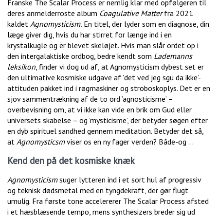
Franske The Scalar Process er nemlig klar med opfølgeren til
deres anmelderroste album
Coagulative Matter
fra 2021
kaldet
Agnomysticism.
En titel, der lyder som en diagnose, din
læge giver dig, hvis du har stirret for længe ind i en
krystalkugle og er blevet skeløjet. Hvis man slår ordet op i
den intergalaktiske ordbog, bedre kendt som
Lademanns
leksikon
, finder vi dog ud af, at Agnomysticism dybest set er
den ultimative kosmiske udgave af ’det ved jeg sgu da ikke’-
attituden pakket ind i røgmaskiner og stroboskoplys. Det er en
sjov sammentrækning af de to ord ’agnosticisme’ –
overbevisning om, at vi ikke kan vide en brik om Gud eller
universets skabelse – og ’mysticisme’, der betyder søgen efter
en dyb spirituel sandhed gennem meditation. Betyder det så,
at
Agnomysticsm
viser os en ny fager verden? Både-og …
Kend den på det kosmiske knæk
Agnomysticism
suger lytteren ind i et sort hul af progressiv
og teknisk dødsmetal med en tyngdekraft, der gør flugt
umulig. Fra første tone accelererer The Scalar Process afsted
i et hæsblæsende tempo, mens synthesizers breder sig ud