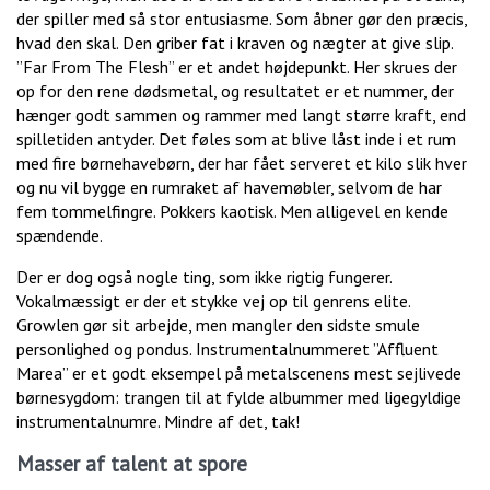
der spiller med så stor entusiasme. Som åbner gør den præcis,
hvad den skal. Den griber fat i kraven og nægter at give slip.
”Far From The Flesh” er et andet højdepunkt. Her skrues der
op for den rene dødsmetal, og resultatet er et nummer, der
hænger godt sammen og rammer med langt større kraft, end
spilletiden antyder. Det føles som at blive låst inde i et rum
med fire børnehavebørn, der har fået serveret et kilo slik hver
og nu vil bygge en rumraket af havemøbler, selvom de har
fem tommelfingre. Pokkers kaotisk. Men alligevel en kende
spændende.
Der er dog også nogle ting, som ikke rigtig fungerer.
Vokalmæssigt er der et stykke vej op til genrens elite.
Growlen gør sit arbejde, men mangler den sidste smule
personlighed og pondus. Instrumentalnummeret ”Affluent
Marea” er et godt eksempel på metalscenens mest sejlivede
børnesygdom: trangen til at fylde albummer med ligegyldige
instrumentalnumre. Mindre af det, tak!
Masser af talent at spore