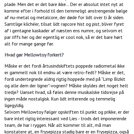
plade. Men det er det bare ikke… Der er absolut intet nyt at
komme efter i forhold til den temmeligt anstrengende bølge
af nu-metal og metalcore, der døde for lidt over ti år siden.
Samtlige klichéer, tilsat lidt rapcore hist og pist, bliver fyret
af i gentagne kaskader af næsten ens numre, og selvom et
par riffs her og der egentlig er cool nok, så er det bare hørt
alt for mange gange før.
Hvad gør Mellowtoy forkert?
Måske er det fordi årtusindskiftets poppede radiometal ikke
er gammelt nok til endnu at være retro-fedt? Måske er det,
fordi undertegnede aldrig rigtig hoppede med på "Limp Bizkit
og alle dem der ligner"-vognen? Måske skyldes det noget helt
tredje? Uanset hvad, så føles denne musikalske tidsrejse på
ingen måde nostalgisk. Kun lidt irriterende og temmelig
ligegyldig.
Selvom Mellowtoy følger opskriften til punkt og prikke, er der
bare intet rigtig interessant ved Lies - trods det imponerende
team, de har i ryggen. Når alt kommer til alt, må man
konstatere at, en frysepizza stadig bare er en frysepizza, også