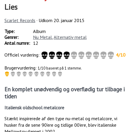
Lies
Scarlet Records
· Udkom
20. januar 2015
Type:
Album
Genrer:
Nu Metal
,
Alternativ metal
Antal numre:
12
Officiel vurdering:
4
/
10
Brugervurdering:
1/10 baseret på 1 stemme.
En komplet unødvendig og overflødig tur tilbage i
tiden
Italiensk oldschool metalcore
Stærkt inspirerede af den type nu-metal og metalcore, vi
husker fra de sene 90’ere og tidlige 00’ere, blev italienske
Mellowtoy dannet i 2002.