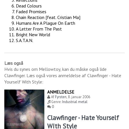
Reflections
Dead Colours
Faded Promises
Chain Reaction [feat. Cristian Ma]
Humans Are A Plague On Earth
A Letter From The Past
Bright New World
S.A.T.A.N.
Læs også
Hvis du synes om
Mellowtoy
, kan du måske også lide
Clawfinger
. Læs også vores anmeldelse af
Clawfinger - Hate
Yourself With Style
:
ANMELDELSE
Af
Fyrsten
,
8. januar 2006
Genre:
Industrial metal
0
Clawfinger - Hate Yourself
With Style