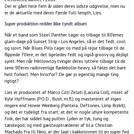
Der er gået hele fem år siden deres sidste udgivelse, men nu
er de aktuelle med deres fjerde full-length, Lies.
Super produktion redder ikke tyndt album
Når et band som Steel Panther tager os tilbage til 80’ernes
glam-dage på Sunset Strip i Los Angeles, så er det fedt, cool
og sjovt. Når Blues Pills tager os med på rejse tilbage til de
flippede 70’ere, er det ligeledes fedt og også groovy og dejligt
syret. Men når Mellowtoy tvinger deres lyttere tilbage til de
sene 90’eres radiovenlige flødebolle-heavy, så føles det bare
helt forkert. Men hvorfor? De gør jo egentlig mange ting
rigtigt?
Lies er produceret af Marco Coti Zelati (Lacuna Coil), mixet af
Kyle Hoffmann (P.O.D., Bush, m.fl.) og mastereret af ingen
ringere end Howie Weinberg (Pantera, Deftones, Limp Bizkit),
og det er tydeligt fra start, at det er nogle uhyre kompetente
folk, der har siddet bag pulten. Lyden er tyk, tung og
tæskegod, og med gæsteoptrædener af bl.a. Christian
Machado fra Ill Nino, er der lagt i kakkelovnen til en super fed