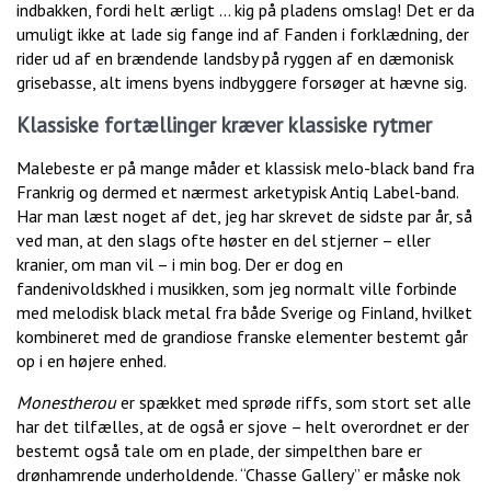
indbakken, fordi helt ærligt … kig på pladens omslag! Det er da
umuligt ikke at lade sig fange ind af Fanden i forklædning, der
rider ud af en brændende landsby på ryggen af en dæmonisk
grisebasse, alt imens byens indbyggere forsøger at hævne sig.
Klassiske fortællinger kræver klassiske rytmer
Malebeste er på mange måder et klassisk melo-black band fra
Frankrig og dermed et nærmest arketypisk Antiq Label-band.
Har man læst noget af det, jeg har skrevet de sidste par år, så
ved man, at den slags ofte høster en del stjerner – eller
kranier, om man vil – i min bog. Der er dog en
fandenivoldskhed i musikken, som jeg normalt ville forbinde
med melodisk black metal fra både Sverige og Finland, hvilket
kombineret med de grandiose franske elementer bestemt går
op i en højere enhed.
Monestherou
er spækket med sprøde riffs, som stort set alle
har det tilfælles, at de også er sjove – helt overordnet er der
bestemt også tale om en plade, der simpelthen bare er
drønhamrende underholdende. “Chasse Gallery” er måske nok