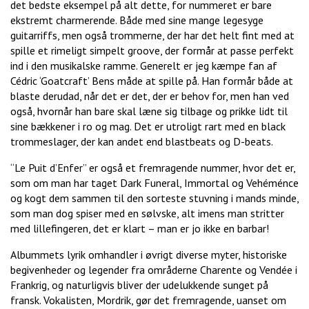
det bedste eksempel på alt dette, for nummeret er bare
ekstremt charmerende. Både med sine mange legesyge
guitarriffs, men også trommerne, der har det helt fint med at
spille et rimeligt simpelt groove, der formår at passe perfekt
ind i den musikalske ramme. Generelt er jeg kæmpe fan af
Cédric ‘Goatcraft’ Bens måde at spille på. Han formår både at
blaste derudad, når det er det, der er behov for, men han ved
også, hvornår han bare skal læne sig tilbage og prikke lidt til
sine bækkener i ro og mag. Det er utroligt rart med en black
trommeslager, der kan andet end blastbeats og D-beats.
“Le Puit d’Enfer” er også et fremragende nummer, hvor det er,
som om man har taget Dark Funeral, Immortal og Vehéménce
og kogt dem sammen til den sorteste stuvning i mands minde,
som man dog spiser med en sølvske, alt imens man stritter
med lillefingeren, det er klart – man er jo ikke en barbar!
Albummets lyrik omhandler i øvrigt diverse myter, historiske
begivenheder og legender fra områderne Charente og Vendée i
Frankrig, og naturligvis bliver der udelukkende sunget på
fransk. Vokalisten, Mordrik, gør det fremragende, uanset om