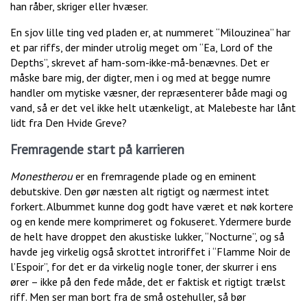
han råber, skriger eller hvæser.
En sjov lille ting ved pladen er, at nummeret “Milouzinea” har
et par riffs, der minder utrolig meget om “Ea, Lord of the
Depths”, skrevet af ham-som-ikke-må-benævnes. Det er
måske bare mig, der digter, men i og med at begge numre
handler om mytiske væsner, der repræsenterer både magi og
vand, så er det vel ikke helt utænkeligt, at Malebeste har lånt
lidt fra Den Hvide Greve?
Fremragende start på karrieren
Monestherou
er en fremragende plade og en eminent
debutskive. Den gør næsten alt rigtigt og nærmest intet
forkert. Albummet kunne dog godt have været et nøk kortere
og en kende mere komprimeret og fokuseret. Ydermere burde
de helt have droppet den akustiske lukker, “Nocturne”, og så
havde jeg virkelig også skrottet introriffet i “Flamme Noir de
l’Espoir”, for det er da virkelig nogle toner, der skurrer i ens
ører – ikke på den fede måde, det er faktisk et rigtigt trælst
riff. Men ser man bort fra de små ostehuller, så bør