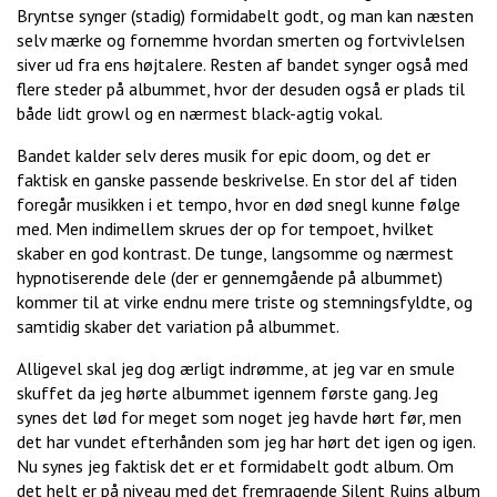
Bryntse synger (stadig) formidabelt godt, og man kan næsten
selv mærke og fornemme hvordan smerten og fortvivlelsen
siver ud fra ens højtalere. Resten af bandet synger også med
flere steder på albummet, hvor der desuden også er plads til
både lidt growl og en nærmest black-agtig vokal.
Bandet kalder selv deres musik for epic doom, og det er
faktisk en ganske passende beskrivelse. En stor del af tiden
foregår musikken i et tempo, hvor en død snegl kunne følge
med. Men indimellem skrues der op for tempoet, hvilket
skaber en god kontrast. De tunge, langsomme og nærmest
hypnotiserende dele (der er gennemgående på albummet)
kommer til at virke endnu mere triste og stemningsfyldte, og
samtidig skaber det variation på albummet.
Alligevel skal jeg dog ærligt indrømme, at jeg var en smule
skuffet da jeg hørte albummet igennem første gang. Jeg
synes det lød for meget som noget jeg havde hørt før, men
det har vundet efterhånden som jeg har hørt det igen og igen.
Nu synes jeg faktisk det er et formidabelt godt album. Om
det helt er på niveau med det fremragende Silent Ruins album