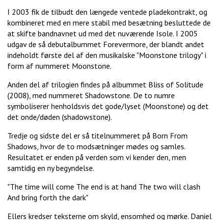
I 2003 fik de tilbudt den længede ventede pladekontrakt, og
kombineret med en mere stabil med besætning besluttede de
at skifte bandnavnet ud med det nuværende Isole. I 2005
udgav de så debutalbummet Forevermore, der blandt andet
indeholdt første del af den musikalske "Moonstone trilogy" i
form af nummeret Moonstone.
Anden del af trilogien findes på albummet Bliss of Solitude
(2008), med nummeret Shadowstone. De to numre
symboliserer henholdsvis det gode/lyset (Moonstone) og det
det onde/døden (shadowstone).
Tredje og sidste del er så titelnummeret på Born From
Shadows, hvor de to modsætninger mødes og samles.
Resultatet er enden på verden som vi kender den, men
samtidig en ny begyndelse.
"The time will come The end is at hand The two will clash
And bring forth the dark"
Ellers kredser teksterne om skyld, ensomhed og mørke. Daniel