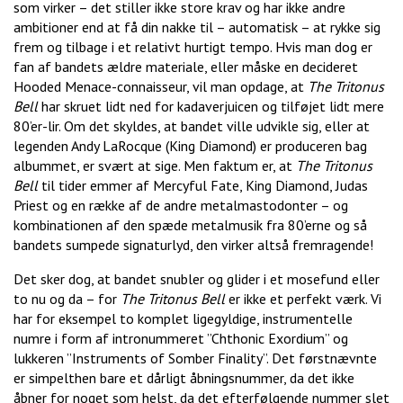
som virker – det stiller ikke store krav og har ikke andre
ambitioner end at få din nakke til – automatisk – at rykke sig
frem og tilbage i et relativt hurtigt tempo. Hvis man dog er
fan af bandets ældre materiale, eller måske en decideret
Hooded Menace-connaisseur, vil man opdage, at
The Tritonus
Bell
har skruet lidt ned for kadaverjuicen og tilføjet lidt mere
80’er-lir. Om det skyldes, at bandet ville udvikle sig, eller at
legenden Andy LaRocque (King Diamond) er produceren bag
albummet, er svært at sige. Men faktum er, at
The Tritonus
Bell
til tider emmer af Mercyful Fate, King Diamond, Judas
Priest og en række af de andre metalmastodonter – og
kombinationen af den spæde metalmusik fra 80’erne og så
bandets sumpede signaturlyd, den virker altså fremragende!
Det sker dog, at bandet snubler og glider i et mosefund eller
to nu og da – for
The Tritonus Bell
er ikke et perfekt værk. Vi
har for eksempel to komplet ligegyldige, instrumentelle
numre i form af intronummeret ”Chthonic Exordium” og
lukkeren ”Instruments of Somber Finality”. Det førstnævnte
er simpelthen bare et dårligt åbningsnummer, da det ikke
åbner for noget som helst, da det efterfølgende nummer slet