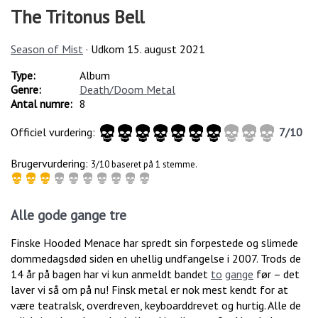
The Tritonus Bell
Season of Mist
· Udkom
15. august 2021
Type:
Album
Genre:
Death/Doom Metal
Antal numre:
8
Officiel vurdering:
7
/
10
Brugervurdering:
3/10 baseret på 1 stemme.
Alle gode gange tre
Finske Hooded Menace har spredt sin forpestede og slimede
dommedagsdød siden en uhellig undfangelse i 2007. Trods de
14 år på bagen har vi kun anmeldt bandet
to
gange
før – det
laver vi så om på nu! Finsk metal er nok mest kendt for at
være teatralsk, overdreven, keyboarddrevet og hurtig. Alle de