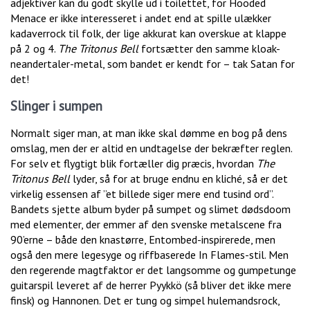
adjektiver kan du godt skylle ud i toilettet, for Hooded
Menace er ikke interesseret i andet end at spille ulækker
kadaverrock til folk, der lige akkurat kan overskue at klappe
på 2 og 4.
The Tritonus Bell
fortsætter den samme kloak-
neandertaler-metal, som bandet er kendt for – tak Satan for
det!
Slinger i sumpen
Normalt siger man, at man ikke skal dømme en bog på dens
omslag, men der er altid en undtagelse der bekræfter reglen.
For selv et flygtigt blik fortæller dig præcis, hvordan
The
Tritonus Bell
lyder, så for at bruge endnu en kliché, så er det
virkelig essensen af ”et billede siger mere end tusind ord”.
Bandets sjette album byder på sumpet og slimet dødsdoom
med elementer, der emmer af den svenske metalscene fra
90’erne – både den knastørre, Entombed-inspirerede, men
også den mere legesyge og riffbaserede In Flames-stil. Men
den regerende magtfaktor er det langsomme og gumpetunge
guitarspil leveret af de herrer Pyykkö (så bliver det ikke mere
finsk) og Hannonen. Det er tung og simpel hulemandsrock,