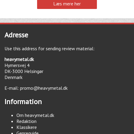
Læs mere her
Adresse
Use this address for sending review material:
heavymetal.dk
Hymersvej 4
DK-3000
Helsingør
Denmark
E-mail:
promo@heavymetal.dk
Information
Om heavymetal.dk
Redaktion
Klassikere
Genreguide