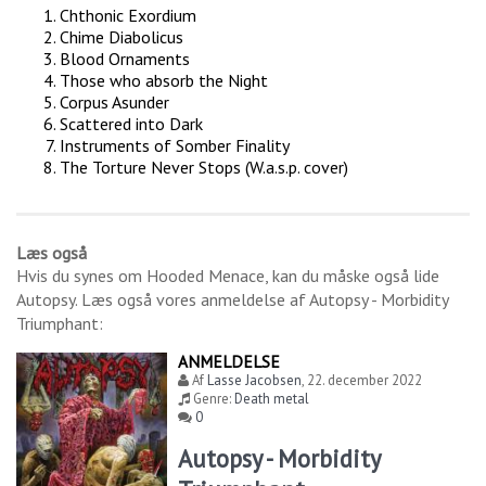
Chthonic Exordium
Chime Diabolicus
Blood Ornaments
Those who absorb the Night
Corpus Asunder
Scattered into Dark
Instruments of Somber Finality
The Torture Never Stops (W.a.s.p. cover)
Læs også
Hvis du synes om
Hooded Menace
, kan du måske også lide
Autopsy
. Læs også vores anmeldelse af
Autopsy - Morbidity
Triumphant
:
ANMELDELSE
Af
Lasse Jacobsen
,
22. december 2022
Genre:
Death metal
0
Autopsy - Morbidity