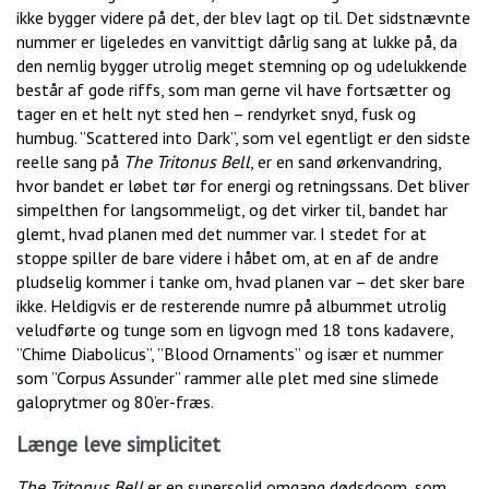
ikke bygger videre på det, der blev lagt op til. Det sidstnævnte
nummer er ligeledes en vanvittigt dårlig sang at lukke på, da
den nemlig bygger utrolig meget stemning op og udelukkende
består af gode riffs, som man gerne vil have fortsætter og
tager en et helt nyt sted hen – rendyrket snyd, fusk og
humbug. ”Scattered into Dark”, som vel egentligt er den sidste
reelle sang på
The Tritonus Bell
, er en sand ørkenvandring,
hvor bandet er løbet tør for energi og retningssans. Det bliver
simpelthen for langsommeligt, og det virker til, bandet har
glemt, hvad planen med det nummer var. I stedet for at
stoppe spiller de bare videre i håbet om, at en af de andre
pludselig kommer i tanke om, hvad planen var – det sker bare
ikke. Heldigvis er de resterende numre på albummet utrolig
veludførte og tunge som en ligvogn med 18 tons kadavere,
”Chime Diabolicus”, ”Blood Ornaments” og især et nummer
som ”Corpus Assunder” rammer alle plet med sine slimede
galoprytmer og 80’er-fræs.
Længe leve simplicitet
The Tritonus Bell
er en supersolid omgang dødsdoom, som