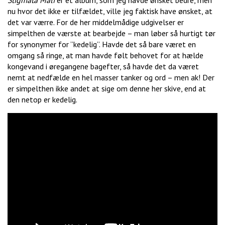
Stigmata Mali
er et album, som jeg havde ønsket bedre, men
nu hvor det ikke er tilfældet, ville jeg faktisk have ønsket, at
det var værre. For de her middelmådige udgivelser er
simpelthen de værste at bearbejde – man løber så hurtigt tør
for synonymer for ”kedelig”. Havde det så bare været en
omgang så ringe, at man havde følt behovet for at hælde
kongevand i øregangene bagefter, så havde det da været
nemt at nedfælde en hel masser tanker og ord – men ak! Der
er simpelthen ikke andet at sige om denne her skive, end at
den netop er kedelig.