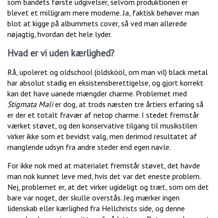
som bandets første udgivelser, selvom produktionen er
blevet et milligram mere moderne. Ja, faktisk behøver man
blot at kigge på albummets cover, så ved man allerede
nøjagtig, hvordan det hele lyder.
Hvad er vi uden kærlighed?
Rå, upoleret og oldschool (öldskööl, om man vil) black metal
har absolut stadig en eksistensberettigelse, og gjort korrekt
kan det have uanede mængder charme. Problemet med
Stigmata Mali
er dog, at trods næsten tre årtiers erfaring så
er der et totalt fravær af netop charme. I stedet fremstår
værket støvet, og den konservative tilgang til musikstilen
virker ikke som et bevidst valg, men derimod resultatet af
manglende udsyn fra andre steder end egen navle.
For ikke nok med at materialet fremstår støvet, det havde
man nok kunnet leve med, hvis det var det eneste problem.
Nej, problemet er, at det virker ugideligt og træt, som om det
bare var noget, der skulle overstås. Jeg mærker ingen
lidenskab eller kærlighed fra Hellchrists side, og denne