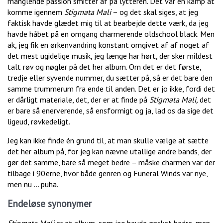
manglende passion smitter af på lytteren. Det var en kamp at
komme igennem
Stigmata Mali
– og det skal siges, at jeg
faktisk havde glædet mig til at bearbejde dette værk, da jeg
havde håbet på en omgang charmerende oldschool black. Men
ak, jeg fik en ørkenvandring konstant omgivet af af noget af
det mest ugidelige musik, jeg længe har hørt, der sker mildest
talt røv og nøgler på det her album. Om det er det første,
tredje eller syvende nummer, du sætter på, så er det bare den
samme trummerum fra ende til anden. Det er jo ikke, fordi det
er dårligt materiale, det, der er at finde på
Stigmata Mali,
det
er bare så enerverende, så ensformigt og ja, lad os da sige det
ligeud, røvkedeligt.
Jeg kan ikke finde én grund til, at man skulle vælge at sætte
det her album på, for jeg kan nævne utallige andre bands, der
gør det samme, bare så meget bedre – måske charmen var der
tilbage i 90'erne, hvor både genren og Funeral Winds var nye,
men nu … puha.
Endeløse synonymer