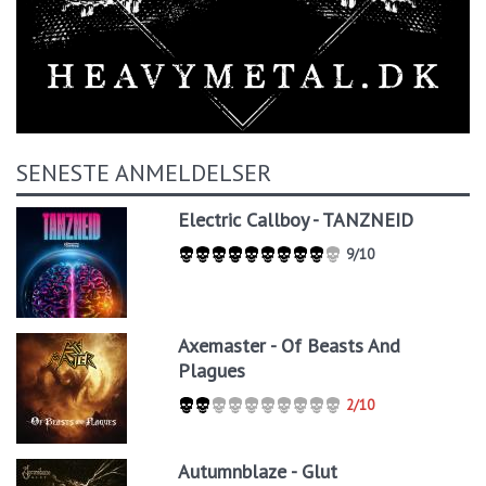
SENESTE ANMELDELSER
Electric Callboy - TANZNEID
9/10
Axemaster - Of Beasts And
Plagues
2/10
Autumnblaze - Glut