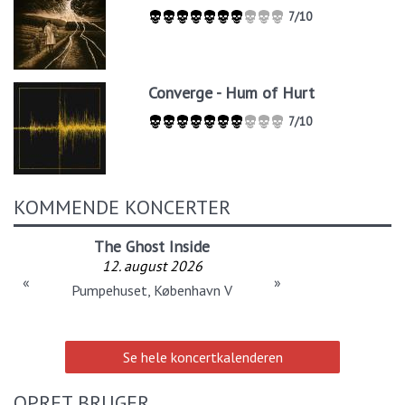
7/10
Converge - Hum of Hurt
7/10
KOMMENDE KONCERTER
The Ghost Inside
12. august 2026
«
»
Pumpehuset, København V
Se hele koncertkalenderen
OPRET BRUGER