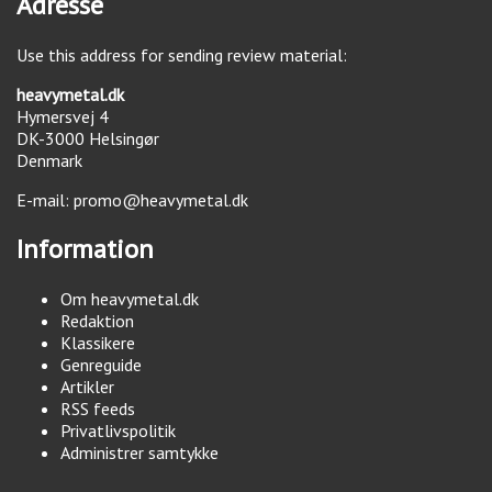
Adresse
Use this address for sending review material:
heavymetal.dk
Hymersvej 4
DK-3000
Helsingør
Denmark
E-mail:
promo@heavymetal.dk
Information
Om heavymetal.dk
Redaktion
Klassikere
Genreguide
Artikler
RSS feeds
Privatlivspolitik
Administrer samtykke