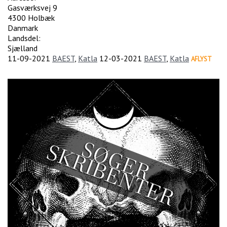
Gasværksvej 9
4300
Holbæk
Danmark
Landsdel:
Sjælland
11-09-2021
BAEST
,
Katla
12-03-2021
BAEST
,
Katla
AFLYST