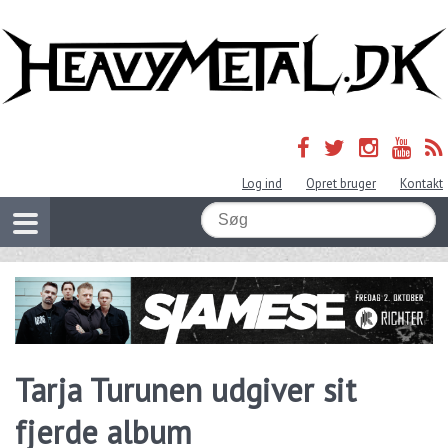
Log ind
Opret bruger
Kontakt
Tarja Turunen udgiver sit
fjerde album