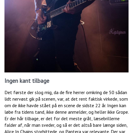
Ingen kant tilbage
Det første der slog mig, da de fire herrer omkring de 50 sådan
lidt nervøst gik på scenen, var, at det rent faktisk virkede, som
om de ikke havde stået på en scene de sidste 22 år. Ingen kan
løbe fra tidens tand, ikke denne anmelder, og heller ikke Grope.
Er der hår tilbage, er det for det meste gråt, læsebrillerne
falder af, når man sveder, og så er det altså bare længe siden,
Alice In Chains storhittede, og Pantera var relevante. Der var