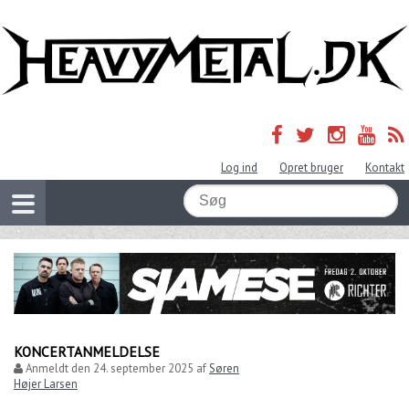
Log ind
Opret bruger
Kontakt
KONCERTANMELDELSE
Anmeldt den
24. september 2025
af
Søren
Højer Larsen