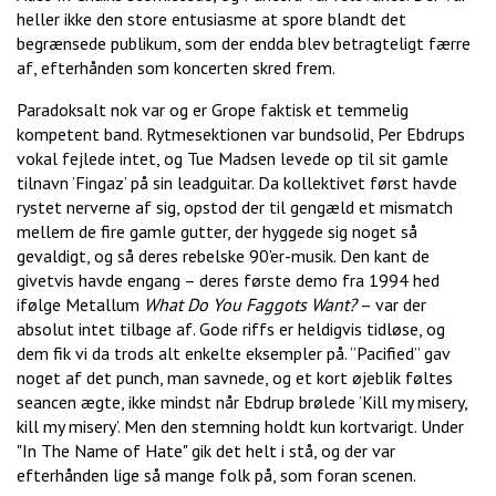
heller ikke den store entusiasme at spore blandt det
begrænsede publikum, som der endda blev betragteligt færre
af, efterhånden som koncerten skred frem.
Paradoksalt nok var og er Grope faktisk et temmelig
kompetent band. Rytmesektionen var bundsolid, Per Ebdrups
vokal fejlede intet, og Tue Madsen levede op til sit gamle
tilnavn ’Fingaz’ på sin leadguitar. Da kollektivet først havde
rystet nerverne af sig, opstod der til gengæld et mismatch
mellem de fire gamle gutter, der hyggede sig noget så
gevaldigt, og så deres rebelske 90’er-musik. Den kant de
givetvis havde engang – deres første demo fra 1994 hed
ifølge Metallum
What Do You Faggots Want?
– var der
absolut intet tilbage af. Gode riffs er heldigvis tidløse, og
dem fik vi da trods alt enkelte eksempler på. ”Pacified” gav
noget af det punch, man savnede, og et kort øjeblik føltes
seancen ægte, ikke mindst når Ebdrup brølede ’Kill my misery,
kill my misery’. Men den stemning holdt kun kortvarigt. Under
"In The Name of Hate" gik det helt i stå, og der var
efterhånden lige så mange folk på, som foran scenen.