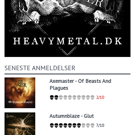
SENESTE ANMELDELSER
Axemaster - Of Beasts And
Plagues
2/10
Autumnblaze - Glut
7/10