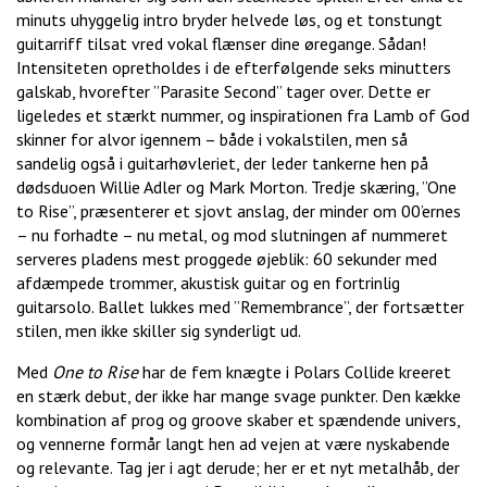
minuts uhyggelig intro bryder helvede løs, og et tonstungt
guitarriff tilsat vred vokal flænser dine øregange. Sådan!
Intensiteten opretholdes i de efterfølgende seks minutters
galskab, hvorefter ”Parasite Second” tager over. Dette er
ligeledes et stærkt nummer, og inspirationen fra Lamb of God
skinner for alvor igennem – både i vokalstilen, men så
sandelig også i guitarhøvleriet, der leder tankerne hen på
dødsduoen Willie Adler og Mark Morton. Tredje skæring, ”One
to Rise”, præsenterer et sjovt anslag, der minder om 00’ernes
– nu forhadte – nu metal, og mod slutningen af nummeret
serveres pladens mest proggede øjeblik: 60 sekunder med
afdæmpede trommer, akustisk guitar og en fortrinlig
guitarsolo. Ballet lukkes med ”Remembrance”, der fortsætter
stilen, men ikke skiller sig synderligt ud.
Med
One to Rise
har de fem knægte i Polars Collide kreeret
en stærk debut, der ikke har mange svage punkter. Den kække
kombination af prog og groove skaber et spændende univers,
og vennerne formår langt hen ad vejen at være nyskabende
og relevante. Tag jer i agt derude; her er et nyt metalhåb, der