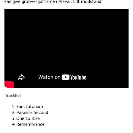
kan give groove-gutterne i Prevail lidt modstand!
Tracklist
Sanctutarium
Parasite Second
One to Rise
Remembrance