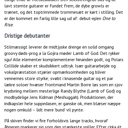
lavt stemte guitarer er fundet frem, de dybe growls er
trænet, og det toptrimmede trommesæt er kørt i stilling. Det
er der kommet en farlig lille sag ud af: debut-ep’en
One to
Rise
.
Dristige debutanter
Stilmæssigt leverer de midtjyske drenge en solid omgang
groovy døds-prog a la Gojira møder Lamb of God. Det rykker
sgu! Alle elementer komplementerer hinanden godt, og Polars
Colllide skaber et skudsikkert udtryk. Især guitararbejde og
vokalpræstation stjæler opmærksomheden og bliver
vennernes store styrke; svøbt i knasende guitar og et par
lækre soloer hvæser frontmand Martin Borre løs som en sjov
krydsning mellem mesterlige Randy Blythe (Lamb of God) og
modbydelige Jens Kidman (Meshuggah). Produktionen, der
indkapsler hele suppedasen, er ganske ok, men blæser næppe
nogen omkuld – lidt mere ’bund’ vil pynte.
På skiven finder vi fire forholdsvis lange tracks, hvoraf
åbneren markerer sig som den stærkeste spiller. Efter cirka ét