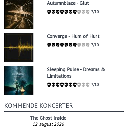
Autumnblaze - Glut
7/10
Converge - Hum of Hurt
7/10
Sleeping Pulse - Dreams &
Limitations
7/10
KOMMENDE KONCERTER
The Ghost Inside
Tailgunner
12. august 2026
12. august 2026