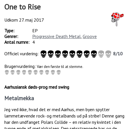
One to Rise
Udkom
27. maj 2017
Type:
EP
Genrer:
Progressive Death Metal
,
Groove
Antal numre:
4
Officiel vurdering:
8
/
10
Brugervurdering:
Vær den første til at stemme.
Aarhusiansk døds-prog med swing
Metalmekka
Jeg ved ikke, hvad det er med Aarhus, men byen spytter
lammetævende rock- og metalbands ud på stribe! Denne gang
har den undfanget Polars Collide – en relativ ny kvintet i den
tunge ende af metalskalaen. Den seksstrengede bas og de