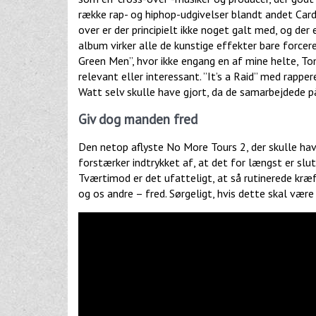
række rap- og hiphop-udgivelser blandt andet Ca
over er der principielt ikke noget galt med, og der
album virker alle de kunstige effekter bare forcere
Green Men”, hvor ikke engang en af mine helte, To
relevant eller interessant. ”It’s a Raid” med rapp
Watt selv skulle have gjort, da de samarbejdede p
Giv dog manden fred
Den netop aflyste No More Tours 2, der skulle hav
forstærker indtrykket af, at det for længst er slu
Tværtimod er det ufatteligt, at så rutinerede kr
og os andre – fred. Sørgeligt, hvis dette skal vær