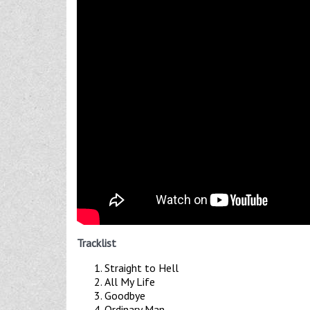
Tracklist
Straight to Hell
All My Life
Goodbye
Ordinary Man