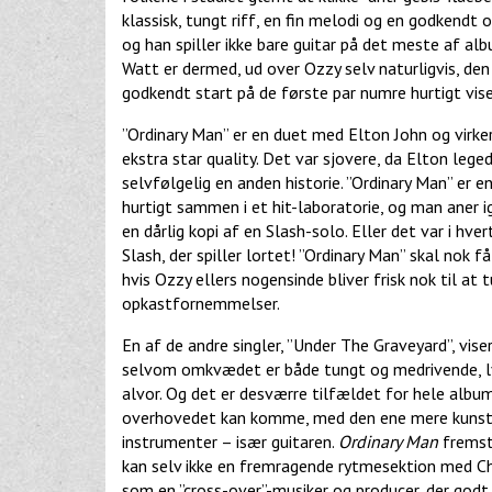
klassisk, tungt riff, en fin melodi og en godkend
og han spiller ikke bare guitar på det meste af a
Watt er dermed, ud over Ozzy selv naturligvis, de
godkendt start på de første par numre hurtigt vis
”Ordinary Man” er en duet med Elton John og virk
ekstra star quality. Det var sjovere, da Elton leg
selvfølgelig en anden historie. ”Ordinary Man” er e
hurtigt sammen i et hit-laboratorie, og man aner 
en dårlig kopi af en Slash-solo. Eller det var i hver
Slash, der spiller lortet! ”Ordinary Man” skal nok f
hvis Ozzy ellers nogensinde bliver frisk nok til at
opkastfornemmelser.
En af de andre singler, ”Under The Graveyard”, vise
selvom omkvædet er både tungt og medrivende, lyde
alvor. Og det er desværre tilfældet for hele albu
overhovedet kan komme, med den ene mere kunstig
instrumenter – især guitaren.
Ordinary Man
fremst
kan selv ikke en fremragende rytmesektion med C
som en ”cross-over”-musiker og producer, der godt