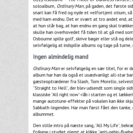
soloalbum,
Ordinary Man
, på gaden, det første s
snart kan få fred og nyde et velfortjent otium, s
med ham endnu. Det er svært at tro andet end, a
at hun står bag, at han endnu en gang skal trække
skulle han overhovedet få tiden til at gå med som 
Osbourne spille golf, skrive bøger eller stå og del
selvfølgelig at indspille albums og tage på turne, 
Ingen almindelig mand
Ordinary Man
er selvfølgelig en sær titel, for er d
album har han da også et usædvanligt all-star b
gæsteoptrædener fra Slash, Tom Morello, selvest
“Straight to Hell”, der blev udsendt som single sid
klassiske ”All right now”-råb i starten og et læk
mange autotune-effekter på vokalen kan ikke skjul
Sabbath-legenden. Har man først fået den tanke, er
albummet.
Den stille intro på næste sang, ”All My Life”, bek
folkene i studiet glemt at klikke ”anti-gebis-flueb