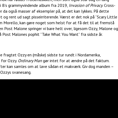
rdi B’s grammyvindende album fra 2019,
Invasion of Privacy
. Cross-
 er da også masser af eksempler på, at det kan lykkes. På dette
t og rent ud sagt pisseirriterende. Værst er det nok på ”Scary Little
m Morello, kan gøre noget som helst for at få det til at fremstå
eren Post Malone springer vi bare helt over, ligesom Ozzy, Malone og
å Post Malones pophit ”Take What You Want” fra sidste år.
e fragtet Ozzy en (måske) sidste tur rundt i Nordamerika,
t for Ozzy.
Ordinary Man
gør intet for at ændre på det faktum.
æfter kan samles om at lave sådan et makværk. Giv dog manden –
e Ozzys svanesang.