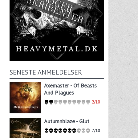
SENESTE ANMELDELSER
Axemaster - Of Beasts
And Plagues
2/10
Autumnblaze - Glut
7/10