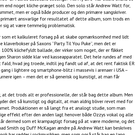
t om end noget kliche-præget solo. Den solo står Andrew Watt for,
lbummet, men er også både producer og den primære sangskriver.
n primært ansvarlige for resultatet af dette album, som trods en
er sig at være temmelig problematisk.
er som et kalkuleret forsøg på at skabe opmærksomhed med lidt
ede klaverbokser på Saxons ”Party Til You Puke”, men det er
n 100% klichefyldt ballade, der virker som noget, der er flikket
igen Sharon sidde klar ved kasseapparatet. Det hele rundes af med
t fald, hvad jeg troede, indtil jeg fandt ud af, at det rent faktisk ER
å gang i lightere og smartphone-blitz i massevis i arenaer i USA –
 turnere igen – men det er så generisk og kunstigt, at man får
r, at det trods alt er professionelle, der står bag dette album. Men
r det så kunstigt og digitalt, at man aldrig bliver revet med for
mmet. Produktionen er så langt fra et analogt studie, som man
e effekt efter den anden lagt henover både Ozzys vokal og alle
år dermed som et krampagtigt forsøg på at være moderne, og det
had Smith og Duff McKagan ændre på. Andrew Watt kan beskrives
 nok har rødder i rockmusikken, men som også står bag en lang