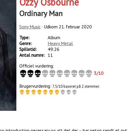
Ozzy Osbourne
Ordinary Man
Sony Music
· Udkom
21. februar 2020
Type:
Album
Genre:
Heavy Metal
Spilletid:
49:26
Antal numre:
11
Officiel vurdering:
3
/
10
Brugervurdering:
7,5/10 baseret på 2 stemmer.
o introduction necessary og alt det der – har netop sendt et nyt