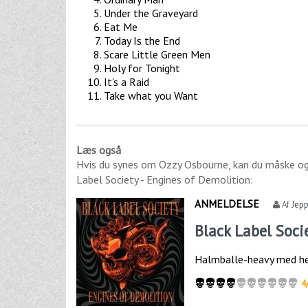
Under the Graveyard
Eat Me
Today Is the End
Scare Little Green Men
Holy for Tonight
It's a Raid
Take what you Want
Læs også
Hvis du synes om
Ozzy Osbourne
, kan du måske o
Label Society - Engines of Demolition
:
ANMELDELSE
Af
Jepp
Black Label Soci
Halmballe-heavy med he
4