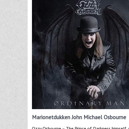
Marionetdukken John Michael Osbourne
Ozzy Osbourne – The Prince of Darkness himself, n