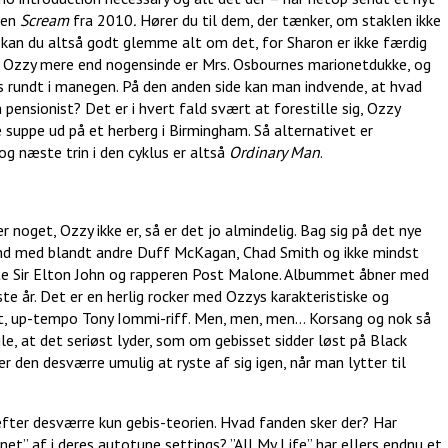
iden
Scream
fra 2010
.
Hører du til dem, der tænker, om staklen ikke
å kan du altså godt glemme alt om det, for Sharon er ikke færdig
t Ozzy mere end nogensinde er Mrs. Osbournes marionetdukke, og
s rundt i manegen. På den anden side kan man indvende, at hvad
pensionist? Det er i hvert fald svært at forestille sig, Ozzy
e suppe ud på et herberg i Birmingham. Så alternativet er
og næste trin i den cyklus er altså
Ordinary Man
.
er noget, Ozzy ikke er, så er det jo almindelig. Bag sig på det nye
and med blandt andre Duff McKagan, Chad Smith og ikke mindst
e Sir Elton John og rapperen Post Malone. Albummet åbner med
ste år. Det er en herlig rocker med Ozzys karakteristiske og
kert, up-tempo Tony Iommi-riff. Men, men, men… Korsang og nok så
e, at det seriøst lyder, som om gebisset sidder løst på Black
 den desværre umulig at ryste af sig igen, når man lytter til
ræfter desværre kun gebis-teorien. Hvad fanden sker der? Har
enet” af i deres autotune settings? ”All My Life” har ellers endnu et