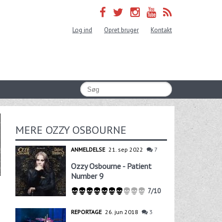
Log ind
Opret bruger
Kontakt
MERE OZZY OSBOURNE
ANMELDELSE
21. sep 2022
7
Ozzy Osbourne - Patient
Number 9
7/10
REPORTAGE
26. jun 2018
3