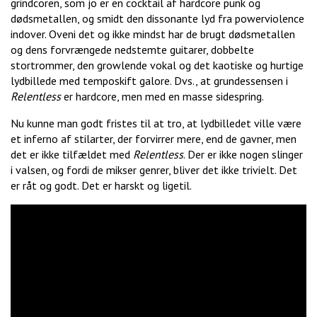
grindcoren, som jo er en cocktail af hardcore punk og
dødsmetallen, og smidt den dissonante lyd fra powerviolence
indover. Oveni det og ikke mindst har de brugt dødsmetallen
og dens forvrængede nedstemte guitarer, dobbelte
stortrommer, den growlende vokal og det kaotiske og hurtige
lydbillede med temposkift galore. Dvs., at grundessensen i
Relentless
er hardcore, men med en masse sidespring.
Nu kunne man godt fristes til at tro, at lydbilledet ville være
et inferno af stilarter, der forvirrer mere, end de gavner, men
det er ikke tilfældet med
Relentless
. Der er ikke nogen slinger
i valsen, og fordi de mikser genrer, bliver det ikke trivielt. Det
er råt og godt. Det er harskt og ligetil.