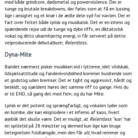
med både grindcore, dødsmetal og powerviolence. Der er
tunge og brutale breakdowns, der føles som at få en lussing
lige i ansigtet og et knæ i de ædle dele syd for navlen. Der er
fart over feltet både lyrisk og musikalsk. Det er en intens og
spændende rejse udi de tunge og dybe riffs, en diktatorisk
vokal og ditto ubarmhjertig energi, vi får serveret på dette
velproducerede debutalbum,
Relentless.
Dyna-Mite
Bandet nærmest pisker musikken ind i lytterne, idet vildskab,
ildsjælsattitude og fandenivoldskhed kommer buldrende som
et godstog uden bremser. Det er tight og aggressivt, hårdt og
beskidt, og sjældent høres det samme riff to gange. Hvis du
er til END, så gang det med fem, og du har Mite.
Lyrisk er det potent og sprængfarligt, og vokalen lyder som
en bombe, der kan eksplodere i et inferno af kaos, hvert
øjeblik det skulle være. Det er muligt, at
Relentless
”kun” har
en spilletid på 28 minutter og dermed kun lige kan bruge
betegnelsen fuldlængde, men den får
alt
, hvad remmer og