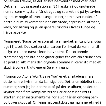
tøjler kan trække, så det er ikke nødvendigt med yderligere.
Det er en flot præsentation af 13 harske, rå og upolerede
numre, som vi lyttere får skreget og sparket ind på lystavlen,
og det er nogle af livets tunge emner, som bliver rundet på
dette album. Vi kommer rundt om vrede, depression, afmagt,
kaos, forløsning og ja, en generel rundtur i livets tunge og
hårde aspekter.
Nummeret ”Parasite” er som at få smækket en tung branddør
lige i fjæset. Det sætter standarden for, hvad du kommer til
at lytte til den næste knap halve time. De tordnende
trommer og den brølende guitar griber fat om din strube som i
et jerntag, alt imens den grynede stemme injicerer dig med et
skud rå og kraftfuld energi. Så er vi i gang!
”Tomorrow Alone Won’t Save You” er et af pladens mere
stille numre, hvis man da kan sige det. Det er umiddelbart det
nummer, som jeg holder mest af på dette album, da det er
krydret med flere kompleksiteter. Der er de tunge riffs i
starten, inden instrumenterne for alvor får en omgang bank
og bliver skudt af. Omkring midterstykket går nummeret ned i