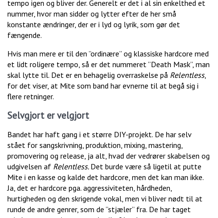
tempo igen og bliver der. Generelt er det i al sin enkelthed et
nummer, hvor man sidder og lytter efter de her små
konstante ændringer, der er i lyd og lyrik, som gør det
fængende.
Hvis man mere er til den ”ordinære” og klassiske hardcore med
et lidt roligere tempo, så er det nummeret ”Death Mask”, man
skal lytte til. Det er en behagelig overraskelse på
Relentless
,
for det viser, at Mite som band har evnerne til at begå sig i
flere retninger.
Selvgjort er velgjort
Bandet har haft gang i et større DIY-projekt. De har selv
stået for sangskrivning, produktion, mixing, mastering,
promovering og release, ja alt, hvad der vedrører skabelsen og
udgivelsen af
Relentless.
Det burde være så ligetil at putte
Mite i en kasse og kalde det hardcore, men det kan man ikke.
Ja, det er hardcore pga. aggressiviteten, hårdheden,
hurtigheden og den skrigende vokal, men vi bliver nødt til at
runde de andre genrer, som de ”stjæler” fra. De har taget