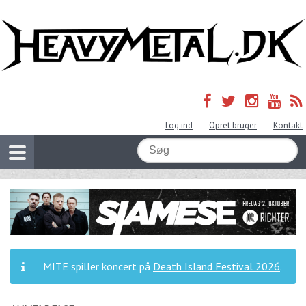
Log ind
Opret bruger
Kontakt
MITE spiller koncert på
Death Island Festival 2026
.