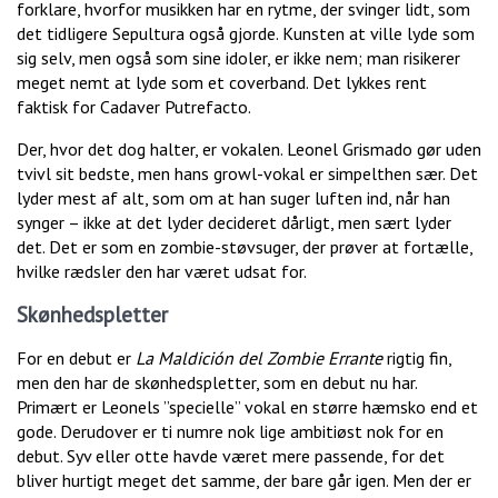
forklare, hvorfor musikken har en rytme, der svinger lidt, som
det tidligere Sepultura også gjorde. Kunsten at ville lyde som
sig selv, men også som sine idoler, er ikke nem; man risikerer
meget nemt at lyde som et coverband. Det lykkes rent
faktisk for Cadaver Putrefacto.
Der, hvor det dog halter, er vokalen. Leonel Grismado gør uden
tvivl sit bedste, men hans growl-vokal er simpelthen sær. Det
lyder mest af alt, som om at han suger luften ind, når han
synger – ikke at det lyder decideret dårligt, men sært lyder
det. Det er som en zombie-støvsuger, der prøver at fortælle,
hvilke rædsler den har været udsat for.
Skønhedspletter
For en debut er
La Maldición del Zombie Errante
rigtig fin,
men den har de skønhedspletter, som en debut nu har.
Primært er Leonels ”specielle” vokal en større hæmsko end et
gode. Derudover er ti numre nok lige ambitiøst nok for en
debut. Syv eller otte havde været mere passende, for det
bliver hurtigt meget det samme, der bare går igen. Men der er