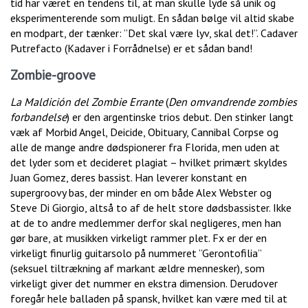
tid har været en tendens til, at man skulle lyde så unik og
eksperimenterende som muligt. En sådan bølge vil altid skabe
en modpart, der tænker: ”Det skal være lyv, skal det!”. Cadaver
Putrefacto (Kadaver i Forrådnelse) er et sådan band!
Zombie-groove
La Maldición del Zombie Errante
(
Den omvandrende zombies
forbandelse
) er den argentinske trios debut. Den stinker langt
væk af Morbid Angel, Deicide, Obituary, Cannibal Corpse og
alle de mange andre dødspionerer fra Florida, men uden at
det lyder som et decideret plagiat – hvilket primært skyldes
Juan Gomez, deres bassist. Han leverer konstant en
supergroovy bas, der minder en om både Alex Webster og
Steve Di Giorgio, altså to af de helt store dødsbassister. Ikke
at de to andre medlemmer derfor skal negligeres, men han
gør bare, at musikken virkeligt rammer plet. Fx er der en
virkeligt finurlig guitarsolo på nummeret ”Gerontofilia”
(seksuel tiltrækning af markant ældre mennesker), som
virkeligt giver det nummer en ekstra dimension. Derudover
foregår hele balladen på spansk, hvilket kan være med til at