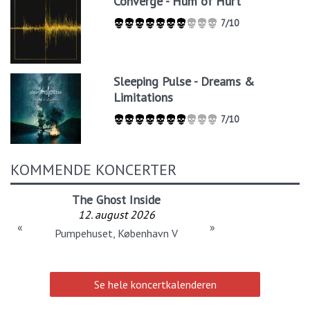
Converge - Hum of Hurt
7/10
Sleeping Pulse - Dreams &
Limitations
7/10
KOMMENDE KONCERTER
The Ghost Inside
12. august 2026
«
»
Pumpehuset, København V
Se hele koncertkalenderen