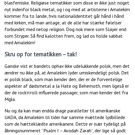
blasfemiske. Religiøse tematikker som disse er ikke just noget
nyt indenfor black metal, og i og med at artisterne i Amalekim
kommer fra to lande, hvis nationalidentitet går hånd i hånd
med kirken, må man antage, at de alle har stærke følelser
forbundet med netop religion. Dog nok mere som Slayer end
som Stryper. Så find kalotten frem, og lad os holde sabbat
med Amalekim!
Skru op for tematikken – tak!
Ganske vist er bandets ophav ikke udelukkende polsk, men det
ændrer nu ikke på, at Amalekim lyder umiskendeligt polsk. Det
er polsk black, som man kender den; der er de forventelige
aspekter af dødsmetal a la Hate og Behemoth, men ligeså er
der de rock’n’roll-influerede passager, som man kender det fra
Mgła.
Nu og da kan man endda drage paralleller til amerikanske
UADA, da Amalekim til tider har samme mættede lydbillede
som de hætteklædte amerikanere. Dette er især tydeligt på
åbningsnummeret ”Psalm I – Avodah Zarah”, der lige så godt