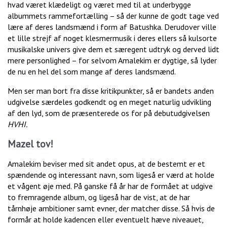
hvad været klædeligt og været med til at underbygge
albummets rammefortælling – så der kunne de godt tage ved
lære af deres landsmænd i form af Batushka. Derudover ville
et lille strejf af noget klesmermusik i deres ellers så kulsorte
musikalske univers give dem et særegent udtryk og derved lidt
mere personlighed – for selvom Amalekim er dygtige, så lyder
de nu en hel del som mange af deres landsmænd.
Men ser man bort fra disse kritikpunkter, så er bandets anden
udgivelse særdeles godkendt og en meget naturlig udvikling
af den lyd, som de præsenterede os for på debutudgivelsen
HVHI.
Mazel tov!
Amalekim beviser med sit andet opus, at de bestemt er et
spændende og interessant navn, som ligeså er værd at holde
et vågent øje med. På ganske få år har de formået at udgive
to fremragende album, og ligeså har de vist, at de har
tårnhøje ambitioner samt evner, der matcher disse. Så hvis de
formår at holde kadencen eller eventuelt hæve niveauet,