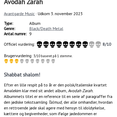
Avodah Zarah
Avantgarde Music
· Udkom
3. november 2023
Type:
Album
Genre:
Black/Death Metal
Antal numre:
9
Officiel vurdering:
8
/
10
Brugervurdering:
3/10 baseret på 1 stemme.
Shabbat shalom!
Efter en lille respit på to år er den polsk/italienske kvartet
Amalekim klar med sit andet album,
Avodah Zarah.
Albummets titel er en reference til en serie af paragraffer fra
den jødiske tekstsamling
Talmud,
der alle omhandler, hvordan
en rettroende jøde skal agere med hensyn til idoldyrkelse,
kættere og begivenheder, som ifølge jødedommen er