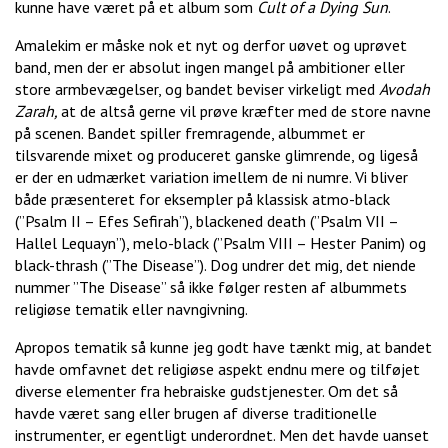
kunne have været på et album som
Cult of a Dying Sun
.
Amalekim er måske nok et nyt og derfor uøvet og uprøvet
band, men der er absolut ingen mangel på ambitioner eller
store armbevægelser, og bandet beviser virkeligt med
Avodah
Zarah,
at de altså gerne vil prøve kræfter med de store navne
på scenen. Bandet spiller fremragende, albummet er
tilsvarende mixet og produceret ganske glimrende, og ligeså
er der en udmærket variation imellem de ni numre. Vi bliver
både præsenteret for eksempler på klassisk atmo-black
(”Psalm II – Efes Sefirah”), blackened death (”Psalm VII –
Hallel Lequayn”), melo-black (”Psalm VIII – Hester Panim) og
black-thrash (”The Disease”). Dog undrer det mig, det niende
nummer ”The Disease” så ikke følger resten af albummets
religiøse tematik eller navngivning.
Apropos tematik så kunne jeg godt have tænkt mig, at bandet
havde omfavnet det religiøse aspekt endnu mere og tilføjet
diverse elementer fra hebraiske gudstjenester. Om det så
havde været sang eller brugen af diverse traditionelle
instrumenter, er egentligt underordnet. Men det havde uanset