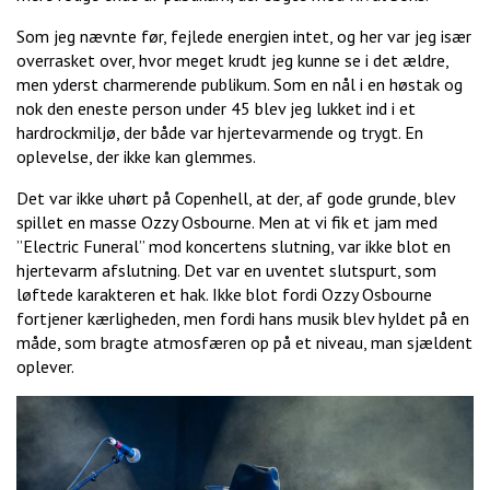
Som jeg nævnte før, fejlede energien intet, og her var jeg især
overrasket over, hvor meget krudt jeg kunne se i det ældre,
men yderst charmerende publikum. Som en nål i en høstak og
nok den eneste person under 45 blev jeg lukket ind i et
hardrockmiljø, der både var hjertevarmende og trygt. En
oplevelse, der ikke kan glemmes.
Det var ikke uhørt på Copenhell, at der, af gode grunde, blev
spillet en masse Ozzy Osbourne. Men at vi fik et jam med
”Electric Funeral” mod koncertens slutning, var ikke blot en
hjertevarm afslutning. Det var en uventet slutspurt, som
løftede karakteren et hak. Ikke blot fordi Ozzy Osbourne
fortjener kærligheden, men fordi hans musik blev hyldet på en
måde, som bragte atmosfæren op på et niveau, man sjældent
oplever.