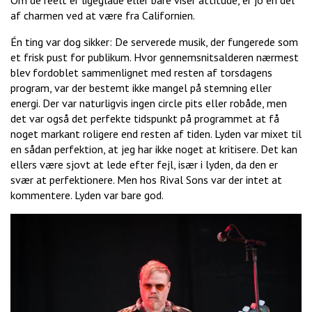
Om de reelt er ligeglade eller bare viser attitude, er jo en del
af charmen ved at være fra Californien.
Én ting var dog sikker: De serverede musik, der fungerede som
et frisk pust for publikum. Hvor gennemsnitsalderen nærmest
blev fordoblet sammenlignet med resten af torsdagens
program, var der bestemt ikke mangel på stemning eller
energi. Der var naturligvis ingen circle pits eller robåde, men
det var også det perfekte tidspunkt på programmet at få
noget markant roligere end resten af tiden. Lyden var mixet til
en sådan perfektion, at jeg har ikke noget at kritisere. Det kan
ellers være sjovt at lede efter fejl, især i lyden, da den er
svær at perfektionere. Men hos Rival Sons var der intet at
kommentere. Lyden var bare god.