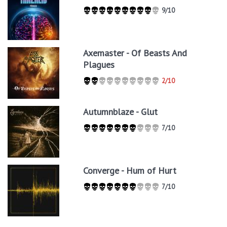
9/10
Axemaster - Of Beasts And
Plagues
2/10
Autumnblaze - Glut
7/10
Converge - Hum of Hurt
7/10