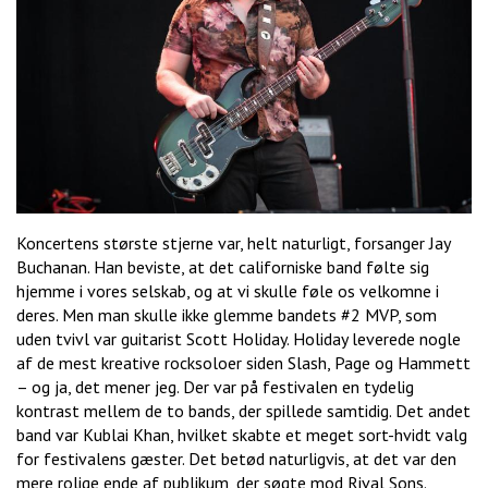
Koncertens største stjerne var, helt naturligt, forsanger Jay
Buchanan. Han beviste, at det californiske band følte sig
hjemme i vores selskab, og at vi skulle føle os velkomne i
deres. Men man skulle ikke glemme bandets #2 MVP, som
uden tvivl var guitarist Scott Holiday. Holiday leverede nogle
af de mest kreative rocksoloer siden Slash, Page og Hammett
– og ja, det mener jeg. Der var på festivalen en tydelig
kontrast mellem de to bands, der spillede samtidig. Det andet
band var Kublai Khan, hvilket skabte et meget sort-hvidt valg
for festivalens gæster. Det betød naturligvis, at det var den
mere rolige ende af publikum, der søgte mod Rival Sons.