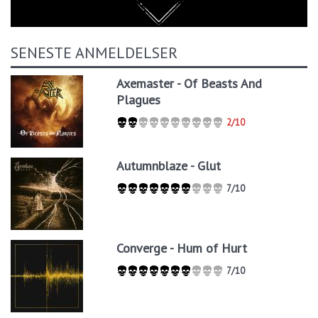
SENESTE ANMELDELSER
Axemaster - Of Beasts And
Plagues
2/10
Autumnblaze - Glut
7/10
Converge - Hum of Hurt
7/10