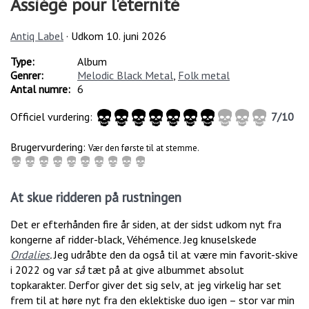
Assiégé pour l'éternité
Antiq Label
· Udkom
10. juni 2026
Type:
Album
Genrer:
Melodic Black Metal
,
Folk metal
Antal numre:
6
Officiel vurdering:
7
/
10
Brugervurdering:
Vær den første til at stemme.
At skue ridderen på rustningen
Det er efterhånden fire år siden, at der sidst udkom nyt fra
kongerne af ridder-black, Véhémence. Jeg knuselskede
Ordalies
.
Jeg udråbte den da også til at være min favorit-skive
i 2022 og var
så
tæt på at give albummet absolut
topkarakter. Derfor giver det sig selv, at jeg virkelig har set
frem til at høre nyt fra den eklektiske duo igen – stor var min