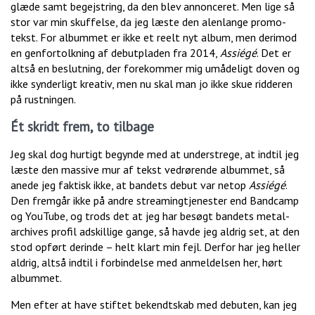
glæde samt begejstring, da den blev annonceret. Men lige så
stor var min skuffelse, da jeg læste den alenlange promo-
tekst. For albummet er ikke et reelt nyt album, men derimod
en genfortolkning af debutpladen fra 2014,
Assiégé
. Det er
altså en beslutning, der forekommer mig umådeligt doven og
ikke synderligt kreativ, men nu skal man jo ikke skue ridderen
på rustningen.
Ét skridt frem, to tilbage
Jeg skal dog hurtigt begynde med at understrege, at indtil jeg
læste den massive mur af tekst vedrørende albummet, så
anede jeg faktisk ikke, at bandets debut var netop
Assiégé
.
Den fremgår ikke på andre streamingtjenester end Bandcamp
og YouTube, og trods det at jeg har besøgt bandets metal-
archives profil adskillige gange, så havde jeg aldrig set, at den
stod opført derinde – helt klart min fejl. Derfor har jeg heller
aldrig, altså indtil i forbindelse med anmeldelsen her, hørt
albummet.
Men efter at have stiftet bekendtskab med debuten, kan jeg