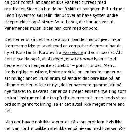
da godt forstå, at bandet ikke var helt tilfreds med
resultatet. Siden da har de også skiftet sangeren B.R. ud med
Léon ‘Hyvermor’ Guiselin, der udover at have sytten andre
sideprojekter også styrer Antiq Label, der har udgivet al
Vehéménces musik, siden han kom med ombord.
Det her er også det første album, bandet har udgivet, hvor
trommerne ikke er lavet med en computer. Ydermere har de
hyret Konstantin Korolev fra
Passéisme
ind som bassist. Alt
dette gør da også, at
Assiégé pour l'Eternité
lyder tifold
bedre end sin hengemte storebror – point for det. Men …
trods rigtige musikere, bedre produktion, en bedre sanger og
alt muligt andet lirumlarum, så ændrer det bare ikke på, at
albummet her jo ikke er
nyt, det er nærmere gammel vin på
nye flasker. Jo, bevares, der er da tilføjet enkelte nye ting som
en kort instrumental intro på titelnummeret, men trods store
ord som 'genfortolkning', så er det altså ikke meget mere end
det.
Men det havde nok ikke været et så stort problem, hvis ikke
det var, fordi musikken slet ikke er på niveau med hverken
Par