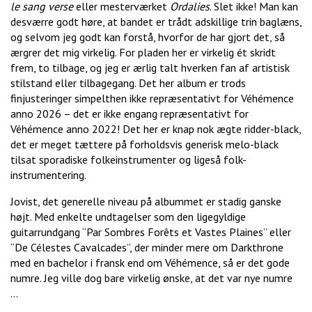
le sang verse
eller mesterværket
Ordalies
. Slet ikke! Man kan
desværre godt høre, at bandet er trådt adskillige trin baglæns,
og selvom jeg godt kan forstå, hvorfor de har gjort det, så
ærgrer det mig virkelig. For pladen her er virkelig ét skridt
frem, to tilbage, og jeg er ærlig talt hverken fan af artistisk
stilstand eller tilbagegang. Det her album er trods
finjusteringer simpelthen ikke repræsentativt for Véhémence
anno 2026 – det er ikke engang repræsentativt for
Véhémence anno 2022! Det her er knap nok ægte ridder-black,
det er meget tættere på forholdsvis generisk melo-black
tilsat sporadiske folkeinstrumenter og ligeså folk-
instrumentering.
Jovist, det generelle niveau på albummet er stadig ganske
højt. Med enkelte undtagelser som den ligegyldige
guitarrundgang “Par Sombres Forêts et Vastes Plaines” eller
“De Célestes Cavalcades”, der minder mere om Darkthrone
med en bachelor i fransk end om Véhémence, så er det gode
numre. Jeg ville dog bare virkelig ønske, at det var nye numre
…