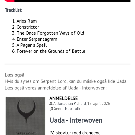
Tracklist
Aries Ram
Constrictor
The Once Forgotten Ways of Old
Enter Serpentagram
A Pagan's Spell
Forever on the Grounds of Battle
Læs også
Hvis du synes om
Serpent Lord
, kan du måske også lide
Uada
.
Læs også vores anmeldelse af
Uada - Interwoven
:
ANMELDELSE
Af
Jonathan Pichard
,
18. april 2026
Genre:
Neo-folk
Uada - Interwoven
På skovtur med drengene