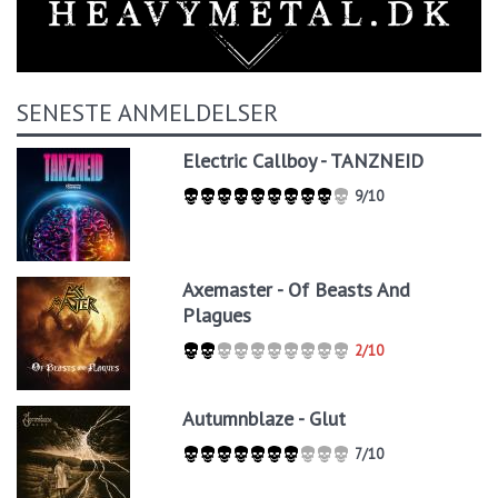
SENESTE ANMELDELSER
Electric Callboy - TANZNEID
9/10
Axemaster - Of Beasts And
Plagues
2/10
Autumnblaze - Glut
7/10