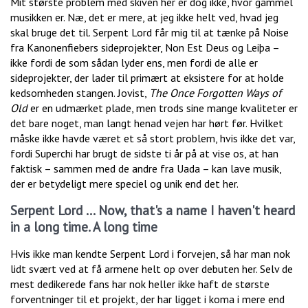
Mit største problem med skiven her er dog ikke, hvor gammel
musikken er. Næ, det er mere, at jeg ikke helt ved, hvad jeg
skal bruge det til. Serpent Lord får mig til at tænke på Noise
fra Kanonenfiebers sideprojekter, Non Est Deus og Leiþa –
ikke fordi de som sådan lyder ens, men fordi de alle er
sideprojekter, der lader til primært at eksistere for at holde
kedsomheden stangen. Jovist,
The Once Forgotten Ways of
Old
er en udmærket plade, men trods sine mange kvaliteter er
det bare noget, man langt henad vejen har hørt før. Hvilket
måske ikke havde været et så stort problem, hvis ikke det var,
fordi Superchi har brugt de sidste ti år på at vise os, at han
faktisk – sammen med de andre fra Uada – kan lave musik,
der er betydeligt mere speciel og unik end det her.
Serpent Lord ... Now, that's a name I haven't heard
in a long time. A long time
Hvis ikke man kendte Serpent Lord i forvejen, så har man nok
lidt svært ved at få armene helt op over debuten her. Selv de
mest dedikerede fans har nok heller ikke haft de største
forventninger til et projekt, der har ligget i koma i mere end