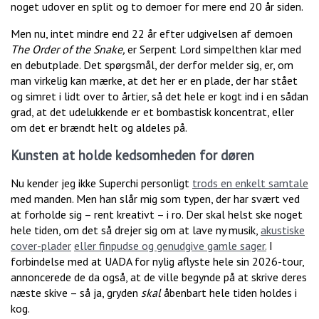
noget udover en split og to demoer for mere end 20 år siden.
Men nu, intet mindre end 22 år efter udgivelsen af demoen
The Order of the Snake,
er Serpent Lord simpelthen klar med
en debutplade. Det spørgsmål, der derfor melder sig, er, om
man virkelig kan mærke, at det her er en plade, der har stået
og simret i lidt over to årtier, så det hele er kogt ind i en sådan
grad, at det udelukkende er et bombastisk koncentrat, eller
om det er brændt helt og aldeles på.
Kunsten at holde kedsomheden for døren
Nu kender jeg ikke Superchi personligt
trods en enkelt samtale
med manden. Men han slår mig som typen, der har svært ved
at forholde sig – rent kreativt – i ro. Der skal helst ske noget
hele tiden, om det så drejer sig om at lave ny musik,
akustiske
cover-plader
eller finpudse og genudgive gamle sager.
I
forbindelse med at UADA for nylig aflyste hele sin 2026-tour,
annoncerede de da også, at de ville begynde på at skrive deres
næste skive – så ja, gryden
skal
åbenbart hele tiden holdes i
kog.