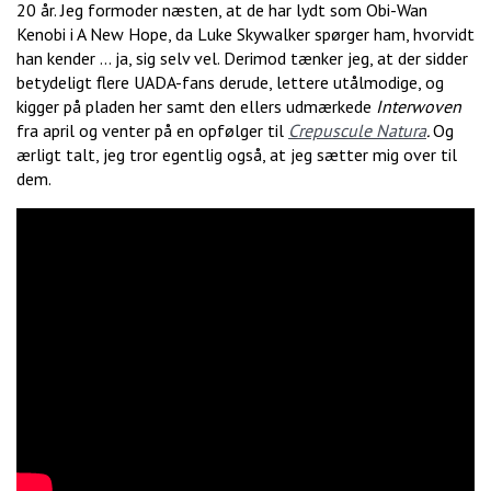
20 år. Jeg formoder næsten, at de har lydt som Obi-Wan
Kenobi i A New Hope, da Luke Skywalker spørger ham, hvorvidt
han kender … ja, sig selv vel. Derimod tænker jeg, at der sidder
betydeligt flere UADA-fans derude, lettere utålmodige, og
kigger på pladen her samt den ellers udmærkede
Interwoven
fra april og venter på en opfølger til
Crepuscule Natura
.
Og
ærligt talt, jeg tror egentlig også, at jeg sætter mig over til
dem.