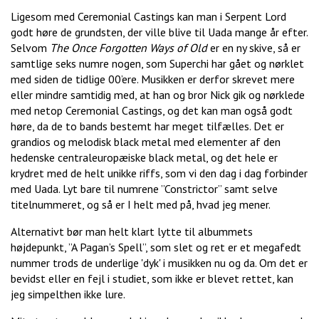
Ligesom med Ceremonial Castings kan man i Serpent Lord
godt høre de grundsten, der ville blive til Uada mange år efter.
Selvom
The Once Forgotten Ways of Old
er en ny skive, så er
samtlige seks numre nogen, som Superchi har gået og nørklet
med siden de tidlige 00’ere. Musikken er derfor skrevet mere
eller mindre samtidig med, at han og bror Nick gik og nørklede
med netop Ceremonial Castings, og det kan man også godt
høre, da de to bands bestemt har meget tilfælles. Det er
grandios og melodisk black metal med elementer af den
hedenske centraleuropæiske black metal, og det hele er
krydret med de helt unikke riffs, som vi den dag i dag forbinder
med Uada. Lyt bare til numrene ”Constrictor” samt selve
titelnummeret, og så er I helt med på, hvad jeg mener.
Alternativt bør man helt klart lytte til albummets
højdepunkt, ”A Pagan’s Spell”, som slet og ret er et megafedt
nummer trods de underlige 'dyk' i musikken nu og da. Om det er
bevidst eller en fejl i studiet, som ikke er blevet rettet, kan
jeg simpelthen ikke lure.