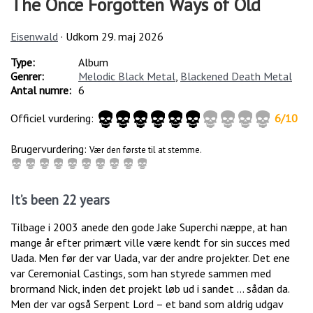
The Once Forgotten Ways of Old
Eisenwald
· Udkom
29. maj 2026
Type:
Album
Genrer:
Melodic Black Metal
,
Blackened Death Metal
Antal numre:
6
Officiel vurdering:
6
/
10
Brugervurdering:
Vær den første til at stemme.
It’s been 22 years
Tilbage i 2003 anede den gode Jake Superchi næppe, at han
mange år efter primært ville være kendt for sin succes med
Uada. Men før der var Uada, var der andre projekter. Det ene
var Ceremonial Castings, som han styrede sammen med
brormand Nick, inden det projekt løb ud i sandet … sådan da.
Men der var også Serpent Lord – et band som aldrig udgav