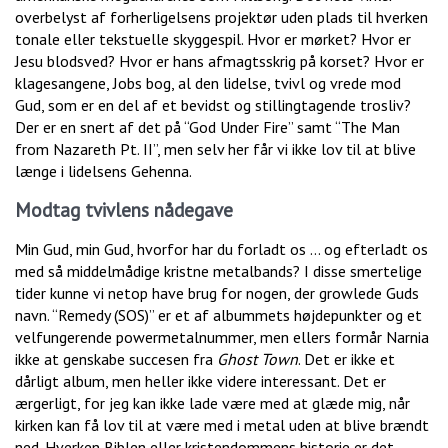
overbelyst af forherligelsens projektør uden plads til hverken
tonale eller tekstuelle skyggespil. Hvor er mørket? Hvor er
Jesu blodsved? Hvor er hans afmagtsskrig på korset? Hvor er
klagesangene, Jobs bog, al den lidelse, tvivl og vrede mod
Gud, som er en del af et bevidst og stillingtagende trosliv?
Der er en snert af det på “God Under Fire” samt “The Man
from Nazareth Pt. II”, men selv her får vi ikke lov til at blive
længe i lidelsens Gehenna.
Modtag tvivlens nådegave
Min Gud, min Gud, hvorfor har du forladt os … og efterladt os
med så middelmådige kristne metalbands? I disse smertelige
tider kunne vi netop have brug for nogen, der growlede Guds
navn. “Remedy (SOS)” er et af albummets højdepunkter og et
velfungerende powermetalnummer, men ellers formår Narnia
ikke at genskabe succesen fra
Ghost Town
. Det er ikke et
dårligt album, men heller ikke videre interessant. Det er
ærgerligt, for jeg kan ikke lade være med at glæde mig, når
kirken kan få lov til at være med i metal uden at blive brændt
ned. Hverken Biblen eller kristendommens historie er det