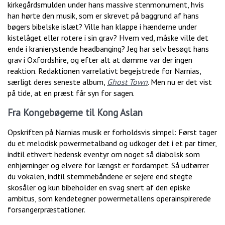
kirkegårdsmulden under hans massive stenmonument, hvis
han hørte den musik, som er skrevet på baggrund af hans
bøgers bibelske islæt? Ville han klappe i hænderne under
kistelåget eller rotere i sin grav? Hvem ved, måske ville det
ende i kranierystende headbanging? Jeg har selv besøgt hans
grav i Oxfordshire, og efter alt at dømme var der ingen
reaktion. Redaktionen varrelativt begejstrede for Narnias,
særligt deres seneste album,
Ghost Town
. Men nu er det vist
på tide, at en præst får syn for sagen.
Fra Kongebøgerne til Kong Aslan
Opskriften på Narnias musik er forholdsvis simpel: Først tager
du et melodisk powermetalband og udkoger det i et par timer,
indtil ethvert hedensk eventyr om noget så diabolsk som
enhjørninger og elvere for længst er fordampet. Så udtørrer
du vokalen, indtil stemmebåndene er sejere end stegte
skosåler og kun bibeholder en svag snert af den episke
ambitus, som kendetegner powermetallens operainspirerede
forsangerpræstationer.