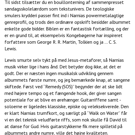
Til sidst tilsætter du en bouillonterning af sammenpresset
søndagsskolelærdom som tekstunivers. De teologiske
smulers krydderi passer fint ind i Narnias powermetalagtige
genreprofil, og trods den ordinære opskrift besidder albummet
enkelte gode bidder. Biblen er en fantastisk fortælling, og der
er en grund til, at eksempelvis Kongebøgerne har inspireret
forfattere som George R. R. Martin, Tolkien og ja … C. S.
Lewis.
Lewis smurte selv tykt på med Jesus-metaforer, så Narnias
musik virker lige i hans ånd. Det betyder dog ikke, at det er
godt. Der er næsten ingen musikalsk udvikling gennem
albummets første numre, og jeg bemærkede knap, at sangene
skiftede. Først ved “Remedy (SOS)” begynder der at ske lidt
med højere tempo og et fængende hook, der giver sangen
potentiale for at blive en ørehænger. Guitarriffene samt -
soloerne er ligeledes klassiske, episke og veleksekverede. Den
er klart Narnias trumfkort, og særligt på “Walk on Water” får
vi en del teknisk veludførte riffs, som nok skulle få David til
at danse for Gud. Hvis guitarstykkerne fik mere spilletid på
albummets andre numre, ville det højne kvaliteten.