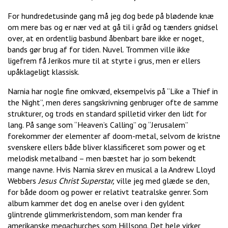
For hundredetusinde gang må jeg dog bede på blødende knæ
om mere bas og er nær ved at gå til i gråd og tænders gnidsel
over, at en ordentlig basbund åbenbart bare ikke er noget,
bands gør brug af for tiden. Nuvel. Trommen ville ikke
ligefrem få Jerikos mure til at styrte i grus, men er ellers
upåklageligt klassisk.
Narnia har nogle fine omkvæd, eksempelvis på “Like a Thief in
the Night”, men deres sangskrivning genbruger ofte de samme
strukturer, og trods en standard spilletid virker den lidt for
lang. På sange som “Heaven’s Calling” og “Jerusalem”
forekommer der elementer af doom-metal, selvom de kristne
svenskere ellers både bliver klassificeret som power og et
melodisk metalband – men bæstet har jo som bekendt
mange navne. Hvis Narnia skrev en musical a la Andrew Lloyd
Webbers
Jesus Christ Superstar,
ville jeg med glæde se den,
for både doom og power er relativt teatralske genrer. Som
album kammer det dog en anelse over i den gyldent
glintrende glimmerkristendom, som man kender fra
amerikanske megachurches som Hillsong. Det hele virker