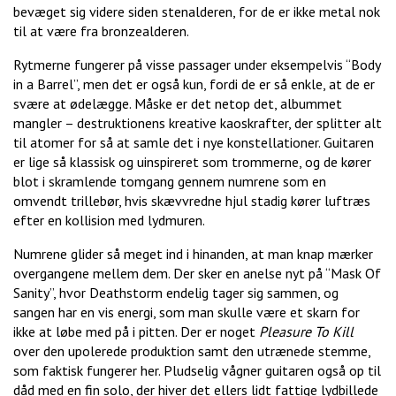
bevæget sig videre siden stenalderen, for de er ikke metal nok
til at være fra bronzealderen.
Rytmerne fungerer på visse passager under eksempelvis “Body
in a Barrel”, men det er også kun, fordi de er så enkle, at de er
svære at ødelægge. Måske er det netop det, albummet
mangler – destruktionens kreative kaoskrafter, der splitter alt
til atomer for så at samle det i nye konstellationer. Guitaren
er lige så klassisk og uinspireret som trommerne, og de kører
blot i skramlende tomgang gennem numrene som en
omvendt trillebør, hvis skævvredne hjul stadig kører luftræs
efter en kollision med lydmuren.
Numrene glider så meget ind i hinanden, at man knap mærker
overgangene mellem dem. Der sker en anelse nyt på “Mask Of
Sanity”, hvor Deathstorm endelig tager sig sammen, og
sangen har en vis energi, som man skulle være et skarn for
ikke at løbe med på i pitten. Der er noget
Pleasure To Kill
over den upolerede produktion samt den utrænede stemme,
som faktisk fungerer her. Pludselig vågner guitaren også op til
dåd med en fin solo, der hiver det ellers lidt fattige lydbillede