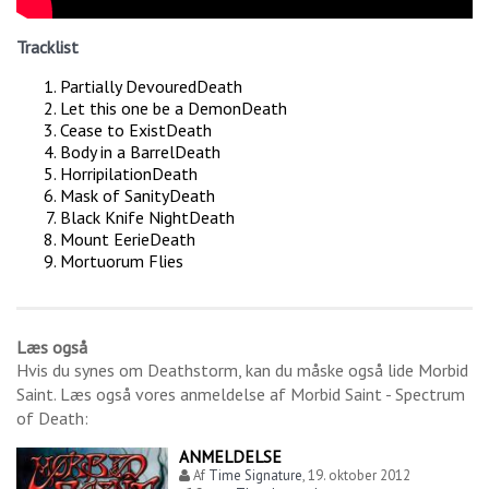
Tracklist
Partially DevouredDeath
Let this one be a DemonDeath
Cease to ExistDeath
Body in a BarrelDeath
HorripilationDeath
Mask of SanityDeath
Black Knife NightDeath
Mount EerieDeath
Mortuorum Flies
Læs også
Hvis du synes om
Deathstorm
, kan du måske også lide
Morbid
Saint
. Læs også vores anmeldelse af
Morbid Saint - Spectrum
of Death
:
ANMELDELSE
Af
Time Signature
,
19. oktober 2012