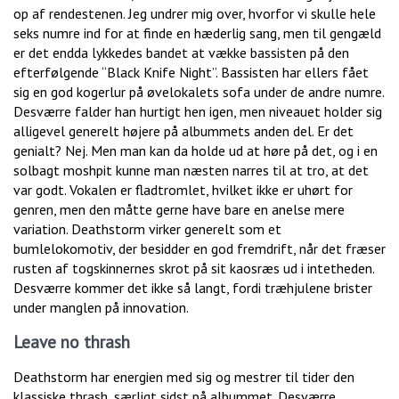
op af rendestenen. Jeg undrer mig over, hvorfor vi skulle hele
seks numre ind for at finde en hæderlig sang, men til gengæld
er det endda lykkedes bandet at vække bassisten på den
efterfølgende “Black Knife Night”. Bassisten har ellers fået
sig en god kogerlur på øvelokalets sofa under de andre numre.
Desværre falder han hurtigt hen igen, men niveauet holder sig
alligevel generelt højere på albummets anden del. Er det
genialt? Nej. Men man kan da holde ud at høre på det, og i en
solbagt moshpit kunne man næsten narres til at tro, at det
var godt. Vokalen er fladtromlet, hvilket ikke er uhørt for
genren, men den måtte gerne have bare en anelse mere
variation. Deathstorm virker generelt som et
bumlelokomotiv, der besidder en god fremdrift, når det fræser
rusten af togskinnernes skrot på sit kaosræs ud i intetheden.
Desværre kommer det ikke så langt, fordi træhjulene brister
under manglen på innovation.
Leave no thrash
Deathstorm har energien med sig og mestrer til tider den
klassiske thrash, særligt sidst på albummet. Desværre