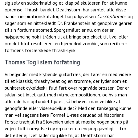
sig selv en sukkerknald og et klap på skulderen for at kunne
opremse. Thrash-bandet Deathstorm har samlet alle disse
bands i inspirationskataloget bag udgivelsen
Cascophonies
og
søger som en nitteklædt Dr. Frankenstein at genoplive genren
til sin fordums storhed. Spørgsmålet er nu, om der er
højspænding nok i tråden til at bringe projektet til live, eller
om det blot resulterer i en hjernedød zombie, som reciterer
fortidens fortærskede thrash-lyrik.
Thomas Tog i slem forfatning
Vi begynder med krybende guitarfræs, der fører en med videre
til et klassisk, thrashy beat og en tromme, der lyder som et
punkteret cykeldæk i fuld fart over regnvåde brosten. Der er
sådan set intet galt med rytmekompositionen, og hvis man
allerede har opfundet hjulet, så behøver man vel ikke at
genopfinde eller videreudvikle det? Med den tankegang kunne
man vel sagtens køre Formel 1-ræs derudad på historiens
første træhjul fra Slovenien uden at mærke nogen bump på
vejen. Lidt fornyelse i ny og næ er nu engang gavnligt … tro
det eller ej. Det lader dog ikke til, at Deathstorm har